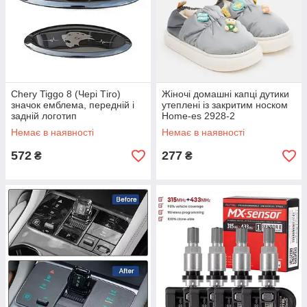
Chery Tiggo 8 (Чері Тіго)
Жіночі домашні капці дутики
значок емблема, передній і
утеплені із закритим носком
задній логотип
Home-es 2928-2
Немає в наявності
Немає в наявності
572
277
₴
₴