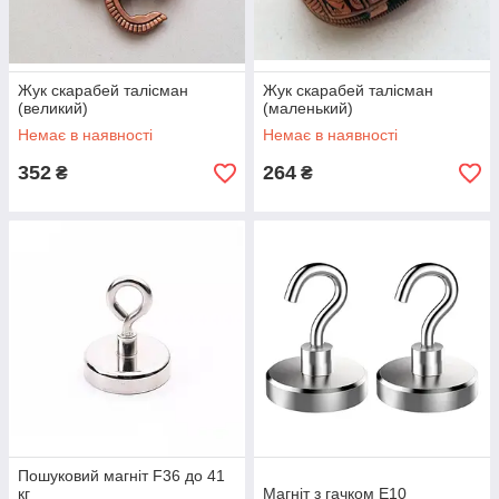
Жук скарабей талісман
Жук скарабей талісман
(великий)
(маленький)
Немає в наявності
Немає в наявності
352
264
₴
₴
Пошуковий магніт F36 до 41
кг
Магніт з гачком Е10