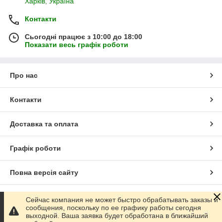
Харків, Україна
Контакти
Сьогодні працює з 10:00 до 18:00
Показати весь графік роботи
Про нас
Контакти
Доставка та оплата
Графік роботи
Повна версія сайту
Сайт створено на маркетплейсі
Prom.ua
Сейчас компания не может быстро обрабатывать заказы и
сообщения, поскольку по ее графику работы сегодня
выходной. Ваша заявка будет обработана в ближайший
Політика конфіденційності