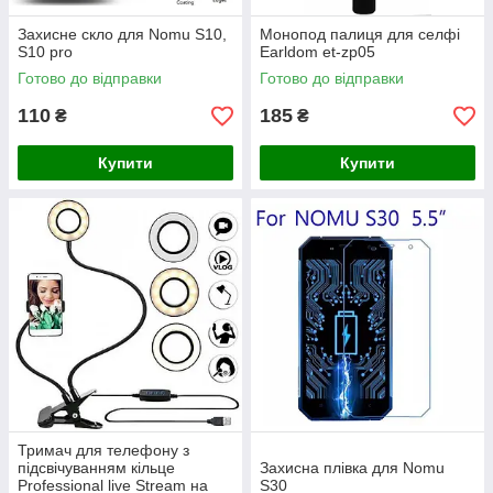
Захисне скло для Nomu S10,
Монопод палиця для селфі
S10 pro
Earldom et-zp05
Готово до відправки
Готово до відправки
110
185
₴
₴
Купити
Купити
Тримач для телефону з
підсвічуванням кільце
Захисна плівка для Nomu
Professional live Stream на
S30