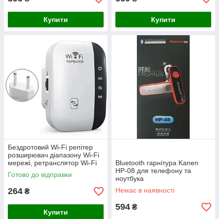
Купити
Купити
Бездротовий Wi-Fi репітер
розширювач діапазону Wi-Fi
мережі, ретранслятор Wi-Fi
Bluetooth гарнітура Kanen
до 300 Мбіт/с
HP-08 для телефону та
Готово до відправки
ноутбука
264
Немає в наявності
₴
594
₴
Купити