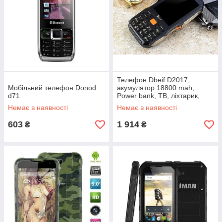
Телефон Dbeif D2017,
Мобільний телефон Donod
акумулятор 18800 mah,
d71
Power bank, ТВ, ліхтарик,
гучний динамік
Немає в наявності
Немає в наявності
603
1 914
₴
₴