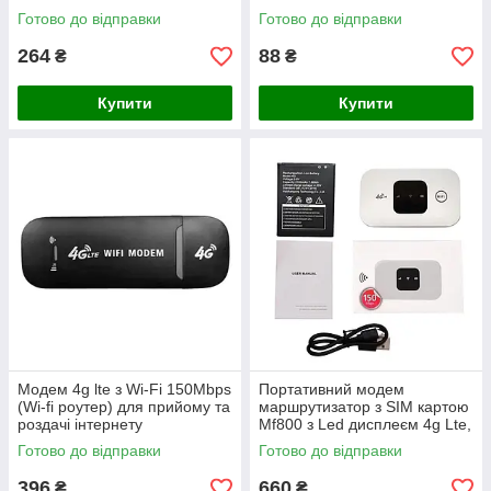
прищіпці з трьома кольорами
Готово до відправки
Готово до відправки
світіння
264
88
₴
₴
Купити
Купити
Модем 4g lte з Wi-Fi 150Mbps
Портативний модем
(Wi-fi роутер) для прийому та
маршрутизатор з SIM картою
роздачі інтернету
Mf800 з Led дисплеєм 4g Lte,
2100 mAh
Готово до відправки
Готово до відправки
396
660
₴
₴