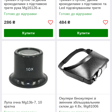
крокодилами з підставкою
крокодилами з підставкою та
третя рука Mg16126-a
Led підсвічуванням третя
рука Mg16129-c
Готово до відправки
Готово до відправки
286
484
₴
₴
Купити
Купити
Окуляри бінокулярні зі
Лупа очна Mg13b-7, 10
змінним збільшувальним
кратна
склом до 4.8х, Mg81006