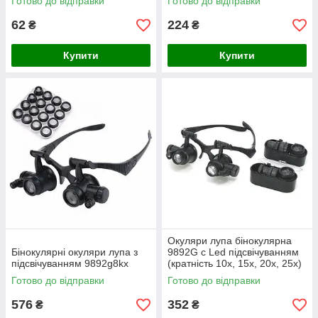
Готово до відправки
Готово до відправки
62
224
₴
₴
Купити
Купити
Окуляри лупа бінокулярна
Бінокулярні окуляри лупа з
9892G c Led підсвічуванням
підсвічуванням 9892g8kx
(кратність 10x, 15x, 20x, 25x)
Готово до відправки
Готово до відправки
576
352
₴
₴