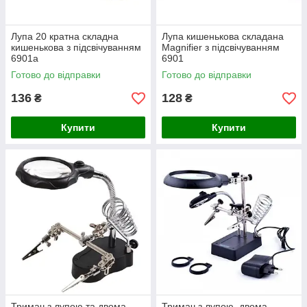
Лупа 20 кратна складна
Лупа кишенькова складана
кишенькова з підсвічуванням
Magnifier з підсвічуванням
6901a
6901
Готово до відправки
Готово до відправки
136
128
₴
₴
Купити
Купити
Тримач з лупою та двома
Тримач з лупою, двома