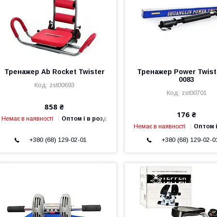
Тренажер Ab Rocket Twister
Тренажер Power Twist
0083
zst00693
zst00701
858 ₴
176 ₴
Немає в наявності
Оптом і в роздріб
Немає в наявності
Оптом і
+380 (68) 129-02-01
+380 (68) 129-02-0