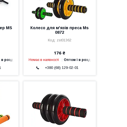
дер MS
Колесо для м'язів преса Ms
0872
zst01362
176 ₴
 в роздріб
Немає в наявності
Оптом і в роздріб
1
+380 (68) 129-02-01