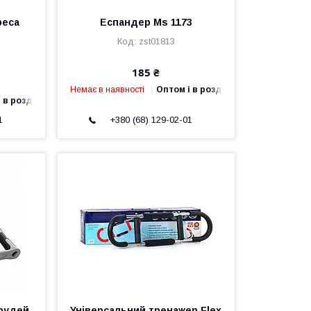
реса
Еспандер Ms 1173
zst01813
185 ₴
Немає в наявності
Оптом і в роздріб
 в роздріб
1
+380 (68) 129-02-01
грудей
Універсальний тренажер Flex