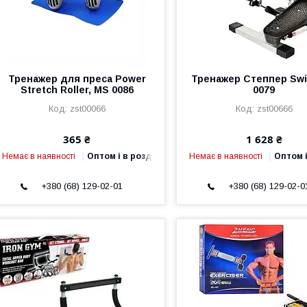
Тренажер для преса Power
Тренажер Степпер Sw
Stretch Roller, MS 0086
0079
zst00066
zst00666
365 ₴
1 628 ₴
Немає в наявності
Оптом і в роздріб
Немає в наявності
Оптом і
+380 (68) 129-02-01
+380 (68) 129-02-0