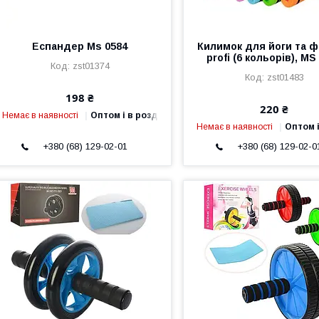
Еспандер Ms 0584
Килимок для йоги та ф
profi (6 кольорів), MS
zst01374
zst01483
198 ₴
220 ₴
Немає в наявності
Оптом і в роздріб
Немає в наявності
Оптом і
+380 (68) 129-02-01
+380 (68) 129-02-0