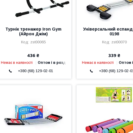
Турнік тренажер Iron Gym
Універсальний еспан
(Айрон Джім)
0198
zst00065
zst00070
436 ₴
339 ₴
Немає в наявності
Оптом і в роздріб
Немає в наявності
Оптом і
+380 (68) 129-02-01
+380 (68) 129-02-0