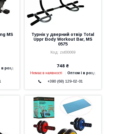
ing MS
Турнік у дверний отвір Total
Uppr Body Workout Bar, MS
0575
zst00069
748 ₴
 в роздріб
Немає в наявності
Оптом і в роздріб
1
+380 (68) 129-02-01