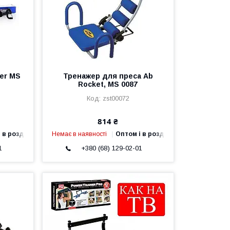
er MS
Тренажер для преса Ab
Rocket, MS 0087
zst00072
814 ₴
 в роздріб
Немає в наявності
Оптом і в роздріб
1
+380 (68) 129-02-01