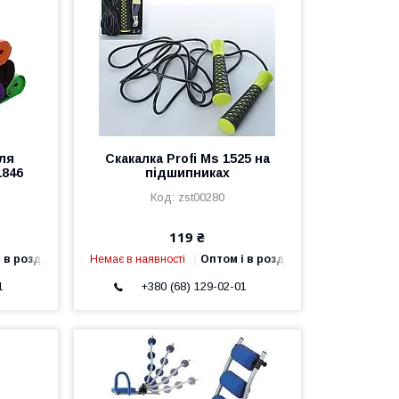
ля
Скакалка Profi Ms 1525 на
1846
підшипниках
zst00280
119 ₴
 в роздріб
Немає в наявності
Оптом і в роздріб
1
+380 (68) 129-02-01