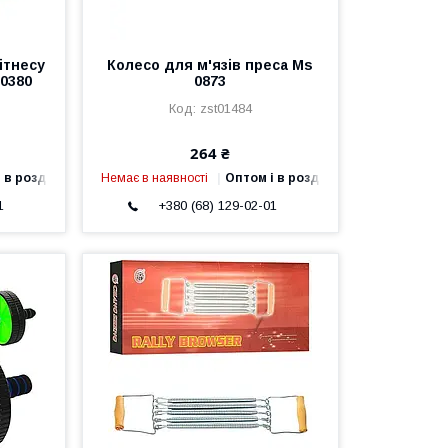
ітнесу
Колесо для м'язів преса Ms
 0380
0873
zst01484
264 ₴
 в роздріб
Немає в наявності
Оптом і в роздріб
1
+380 (68) 129-02-01