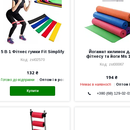
5 В 1 Фітнес гумки Fit Simplify
Йогамат килимок д
фітнесу та йоги Ms 
zst02570
zst00067
132 ₴
194 ₴
Готово до відправки
Оптом і в роздріб
Немає в наявності
Оптом і
Купити
+380 (68) 129-02-0