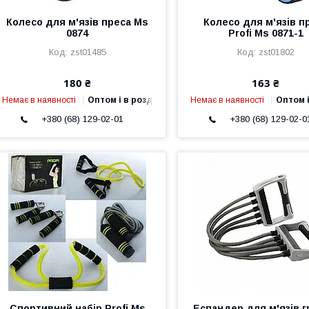
Колесо для м'язів преса Ms
Колесо для м'язів п
0874
Profi Ms 0871-1
zst01485
zst01802
180 ₴
163 ₴
Немає в наявності
Оптом і в роздріб
Немає в наявності
Оптом і
+380 (68) 129-02-01
+380 (68) 129-02-0
Спортивний набір Profi Ms
Еспандер для м'язів 