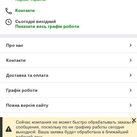
Контакти
Сьогодні вихідний
Показати весь графік роботи
Про нас
Контакти
Доставка та оплата
Графік роботи
Повна версія сайту
Сайт створено на маркетплейсі
Prom.ua
Сейчас компания не может быстро обрабатывать заказы и
сообщения, поскольку по ее графику работы сегодня
выходной. Ваша заявка будет обработана в ближайший
Політика конфіденційності
рабочий день.