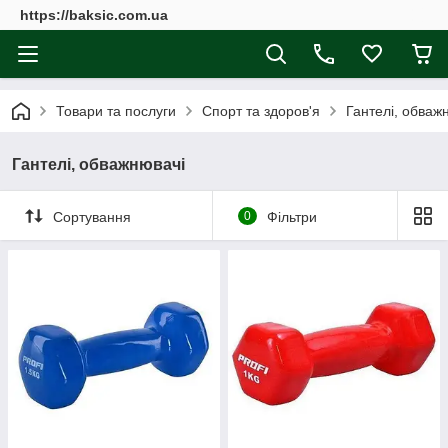
https://baksic.com.ua
Товари та послуги
Спорт та здоров'я
Гантелі, обваж
Гантелі, обважнювачі
Сортування
0
Фільтри