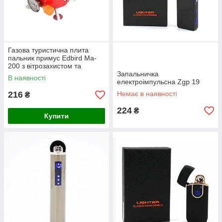
Газова туристична плита
пальник примус Edbird Ma-
200 з вітрозахистом та
чохлом
Запальничка
В наявності
електроімпульсна Zgp 19
216
Немає в наявності
₴
224
₴
Купити