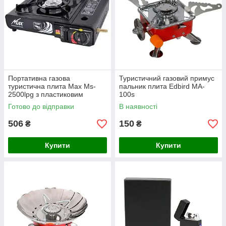
Портативна газова
Туристичний газовий примус
туристична плита Max Ms-
пальник плита Edbird MA-
2500lpg з пластиковим
100s
кейсом + адаптер під балон
Готово до відправки
В наявності
506
150
₴
₴
Купити
Купити