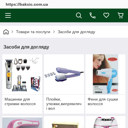
https://baksic.com.ua
Товари та послуги
Засоби для догляду
Засоби для догляду
Машинки для
Плойки,
Фени для сушки
стрижки волосся
утюжки,випрямляч
волосся
і вол