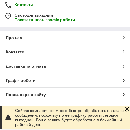
Контакти
Сьогодні вихідний
Показати весь графік роботи
Про нас
Контакти
Доставка та оплата
Графік роботи
Повна версія сайту
Сайт створено на маркетплейсі
Prom.ua
Сейчас компания не может быстро обрабатывать заказы и
сообщения, поскольку по ее графику работы сегодня
выходной. Ваша заявка будет обработана в ближайший
Політика конфіденційності
рабочий день.