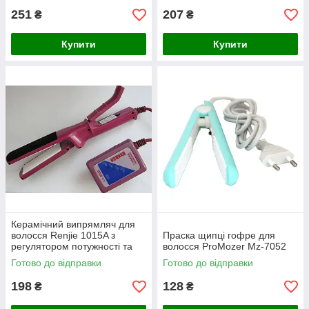
251
207
₴
₴
Купити
Купити
Керамічний випрямляч для
волосся Renjie 1015A з
Праска щипці гофре для
регулятором потужності та
волосся ProMozer Mz-7052
температури
Готово до відправки
Готово до відправки
198
128
₴
₴