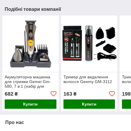
Подібні товари компанії
Акумуляторна машинка
Тример для видалення
Трим
для стрижки Gemei Gm-
волосся Geemy GM-3112
вол
580, 7 в 1 (набір для
стрижки волосся та
682
163
198
₴
₴
бороди)
Купити
Купити
Про нас