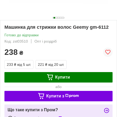
Машинка для стрижки волос Geemy gm-6112
Готово до відправки
Код: zst03510
Опт і роздріб
238
₴
233 ₴
від 5 шт.
221 ₴
від 20 шт.
Купити
або
Купити з
Що таке купити з Пром?