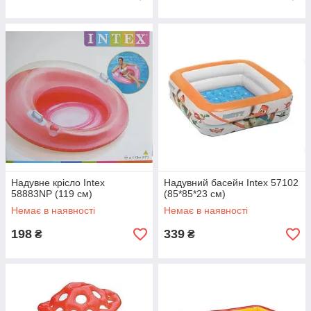
Надувне крісло Intex
Надувний басейн Intex 57102
58883NP (119 см)
(85*85*23 см)
Немає в наявності
Немає в наявності
198
339
₴
₴