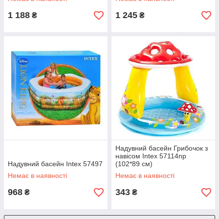
1 188
1 245
₴
₴
Надувний басейн Грибочок з
навісом Intex 57114np
Надувний басейн Intex 57497
(102*89 см)
Немає в наявності
Немає в наявності
968
343
₴
₴