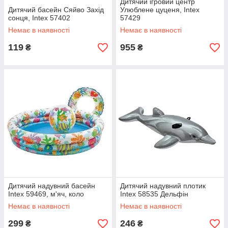
Дитячий ігровий центр
Дитячий басейн Сяйво Захід
Улюблене цуценя, Intex
сонця, Intex 57402
57429
Немає в наявності
Немає в наявності
119
955
₴
₴
Дитячий надувний басейн
Дитячий надувний плотик
Intex 59469, м'яч, коло
Intex 58535 Дельфін
Немає в наявності
Немає в наявності
299
246
₴
₴