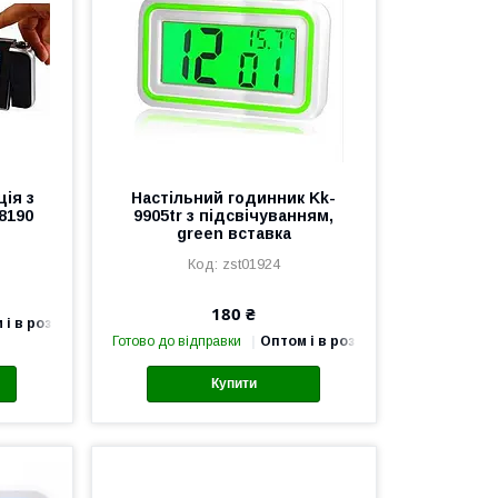
ія з
Настільний годинник Kk-
8190
9905tr з підсвічуванням,
green вставка
zst01924
180 ₴
 і в роздріб
Готово до відправки
Оптом і в роздріб
Купити