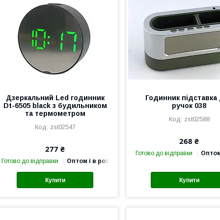
Дзеркальний Led годинник
Годинник підставка
Dt-6505 black з будильником
ручок 038
та термометром
zst02588
zst02547
268 ₴
277 ₴
Готово до відправки
Оптом
Готово до відправки
Оптом і в роздріб
Купити
Купити