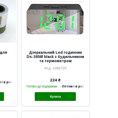
 для
Дзеркальний Led годинник
Ds-3658l black з будильником
та термометром
zst02725
224 ₴
 і в роздріб
Готово до відправки
Оптом і в роздріб
Купити