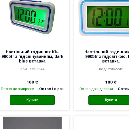
Настільний годинник Kk-
Настільний годинник
9905tr з підсвічуванням, dark
9905tr з підсвіткою, 
blue вставка
вставка.
zst02244
zst02245
180 ₴
180 ₴
Готово до відправки
Оптом і в роздріб
Готово до відправки
Оптом
Купити
Купити