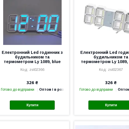
Електронний Led годинник з
Електронний Led годи
будильником та
будильником та
термометром Ly 1089, blue
термометром Ly 1089,
zst02366
zst02367
326 ₴
326 ₴
Готово до відправки
Оптом і в роздріб
Готово до відправки
Оптом
Купити
Купити