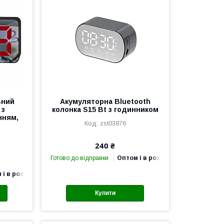
ьний
Акумуляторна Bluetooth
 з
колонка S15 Bt з годинником
нням,
zst03876
240 ₴
Готово до відправки
Оптом і в роздріб
 і в роздріб
Купити