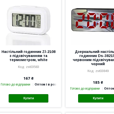
Настільний годинник Zl-2108
Дзеркальний настіл
з підсвічуванням та
годинник Ds-3821l
термометром, white
червоним підсвічува
чорний
zst03583
zst03849
167 ₴
185 ₴
Готово до відправки
Оптом і в роздріб
Готово до відправки
Оптом
Купити
Купити