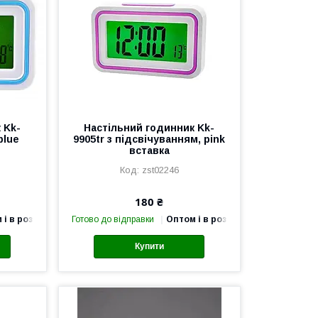
 Kk-
Настільний годинник Kk-
blue
9905tr з підсвічуванням, pink
вставка
zst02246
180 ₴
 і в роздріб
Готово до відправки
Оптом і в роздріб
Купити