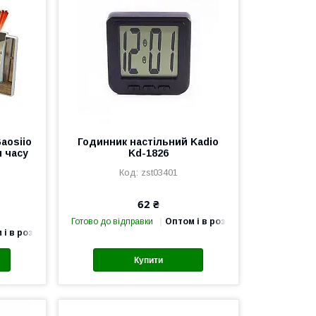
aosiio
Годинник настільний Kadio
м часу
Kd-1826
zst03401
62 ₴
Готово до відправки
Оптом і в роздріб
 і в роздріб
Купити