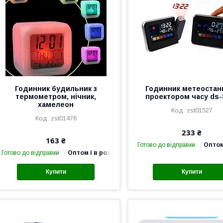
Годинник будильник з
Годинник метеостанц
термометром, нічник,
проектором часу ds-
хамелеон
zst01527
zst01476
233 ₴
163 ₴
Готово до відправки
Оптом
Готово до відправки
Оптом і в роздріб
Купити
Купити