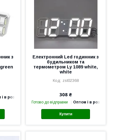
нник з
Електронний Led годинник з
будильником та
 green
термометром Ly 1089 white,
white
zst02368
308 ₴
 і в роздріб
Готово до відправки
Оптом і в роздріб
Купити