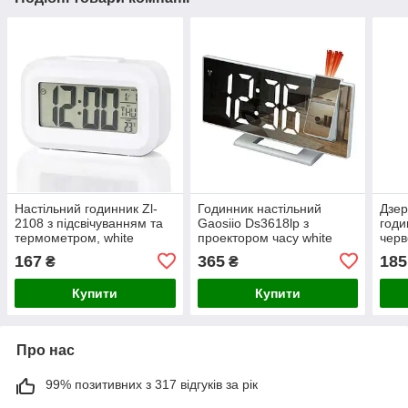
Настільний годинник Zl-
Годинник настільний
Дзер
2108 з підсвічуванням та
Gaosiio Ds3618lp з
годи
термометром, white
проектором часу white
черв
green
чор
167
365
185
₴
₴
Купити
Купити
Про нас
99% позитивних з 317 відгуків за рік