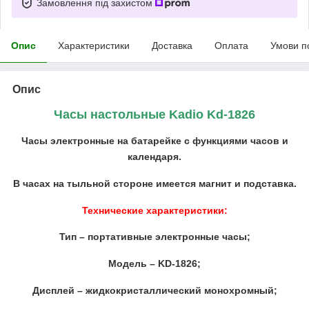
Замовлення під захистом
Опис
Характеристики
Доставка
Оплата
Умови п
Опис
Часы настольные Kadio Kd-1826
Часы электронные на батарейке с функциями часов и
календаря.
В часах на тыльной стороне имеется магнит и подставка.
Технические характеристики:
Тип – портативные электронные часы;
Модель – KD-1826;
Дисплей – жидкокристаллический монохромный;