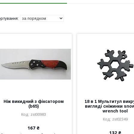
Ніж викидний з фіксатором
18 в 1 Мультитул викр
(b65)
вигляді сніжинки snow
wrench tool
zst00983
zst02349
167 ₴
132 ₴