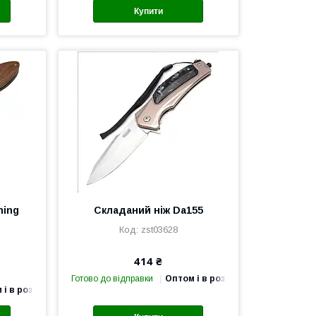
Купити
ning
Складаний ніж Da155
zst03628
414 ₴
Готово до відправки
Оптом і в роздріб
 і в роздріб