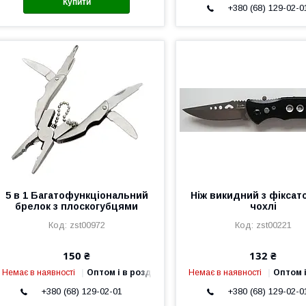
Купити
+380 (68) 129-02-0
5 в 1 Багатофункціональний
Ніж викидний з фіксат
брелок з плоскогубцями
чохлі
zst00972
zst00221
150 ₴
132 ₴
Немає в наявності
Оптом і в роздріб
Немає в наявності
Оптом і
+380 (68) 129-02-01
+380 (68) 129-02-0