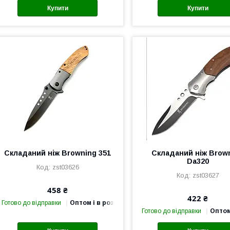
Купити
Купити
Складаний ніж Browning 351
Складаний ніж Brow
Da320
zst03626
zst03627
458 ₴
422 ₴
Готово до відправки
Оптом і в роздріб
Готово до відправки
Оптом