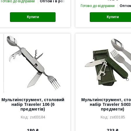
Готово до відправки
Оптом і в роздріб
Готово до відправки
Оптом
Купити
Купити
Мультиінструмент, столовий
Мультиінструмент, ст
набір Traveler 106 (6
набір Traveler S003
предметів)
предмети)
zst03184
zst03185
180 ₴
233 ₴