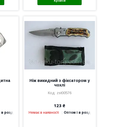
Купити
дитна
Ніж викидний з фіксатором у
чохлі
zst00576
123 ₴
 в роздріб
Немає в наявності
Оптом і в роздріб