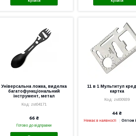
Купити
Купити
Універсальна ложка, виделка
11 в 1 Мультитул кре
багатофункціональний
картка
інструмент, метал
zst00939
zst04171
44 ₴
66 ₴
Немає в наявності
Оптом і
Готово до відправки