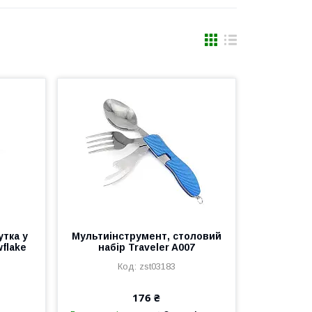
утка у
Мультиінструмент, столовий
flake
набір Traveler A007
zst03183
176 ₴