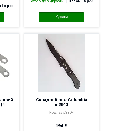
Готово до відправки
Оптом і в роздріб
 і в роздріб
Купити
оловий
Складной нож Columbia
 (4
m2840
zst03304
194 ₴