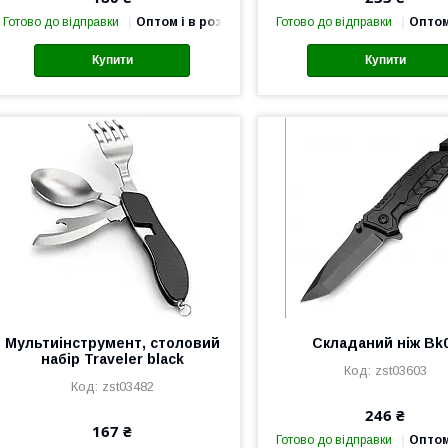
Готово до відправки
Оптом і в роздріб
Готово до відправки
Оптом
Купити
Купити
Мультиінструмент, столовий
Складаний ніж Bk
набір Traveler black
zst03603
zst03482
246 ₴
167 ₴
Готово до відправки
Оптом