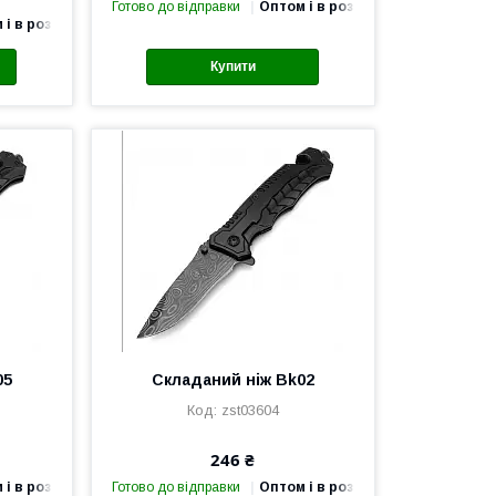
Готово до відправки
Оптом і в роздріб
 і в роздріб
Купити
05
Складаний ніж Bk02
zst03604
246 ₴
 і в роздріб
Готово до відправки
Оптом і в роздріб