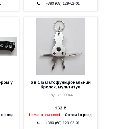
1
+380 (68) 129-02-01
ором у
6 в 1 Багатофункціональний
брелок, мультитул
zst00944
132 ₴
 в роздріб
Немає в наявності
Оптом і в роздріб
1
+380 (68) 129-02-01