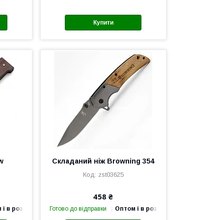
Купити
w
Складаний ніж Browning 354
zst03625
458 ₴
 і в роздріб
Готово до відправки
Оптом і в роздріб