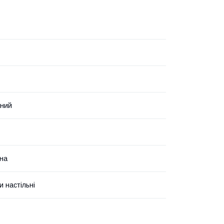
нний
на
и настільні