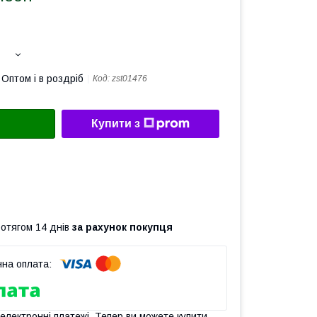
Оптом і в роздріб
Код:
zst01476
Купити з
ротягом 14 днів
за рахунок покупця
 електронні платежі. Тепер ви можете купити