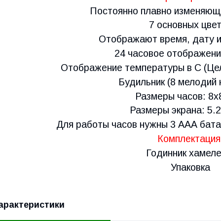
Постоянно плавно изменяющи
7 основных цве
Отображают время, дату и
24 часовое отображени
Отображение температуры в C (Цел
Будильник (8 мелодий 
Размеры часов: 8x
Размеры экрана: 5.
Для работы часов нужны 3 ААА батар
Комплектация
Годинник хамеле
Упаковка
арактеристики