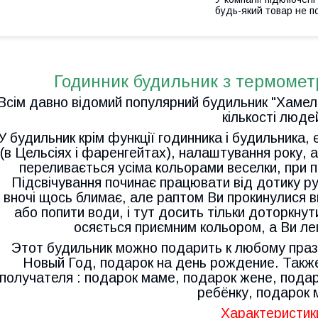
будь-який товар не п
Годинник будильник з термометр
Всім давно відомий популярний будильник "Хамеле
кількості люде
У будильник крім функції годинника і будильника,
(в Цельсіях і фаренгейтах), налаштування року, а
переливається усіма кольорами веселки, при пе
Підсвічування починає працювати від дотику р
вночі щось блимає, але раптом Ви прокинулися вн
або попити води, і тут досить тільки доторкнут
осяється приємним кольором, а Ви ле
Этот будильник можно подарить к любому праз
Новый Год, подарок на день рождение. Также
получателя : подарок маме, подарок жене, подар
ребёнку, подарок 
Характеристик