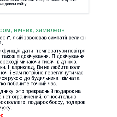
окидаючи сайту.
ом, нічник, хамелеон
он", який завоював симпатії великої
й.
 є функція дати, температури повітря
 також підсвічування. Підсвічування
реході минаючи тисячі відтінків.
уки. Наприклад, Ви не любите коли
очі і Вам потрібно переглянути час
ися рукою до будильника і кімната
гко побачите точний час.
днику, это прекрасный подарок на
 нет ограничений, относительно
ок коллеге, подарок боссу, подарок
мужу.
и: