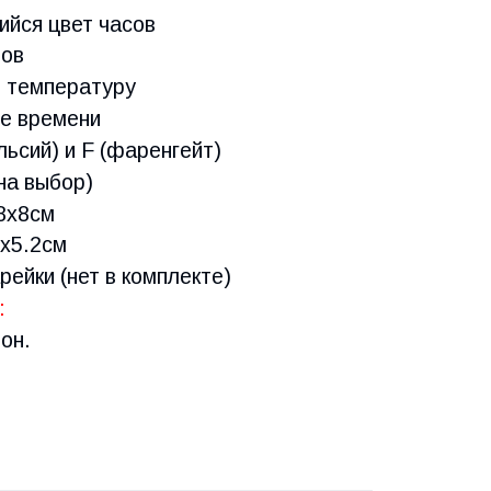
йся цвет часов
тов
 температуру
е времени
ьсий) и F (фаренгейт)
на выбор)
8x8см
2x5.2см
ейки (нет в комплекте)
:
он.