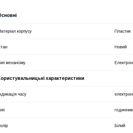
Основні
атеріал корпусу
Пластик
Стан
Новий
ип механізму
Електро
Користувальницькі характеристики
ндикація часу
електрон
ип
годинник
олір
Білий