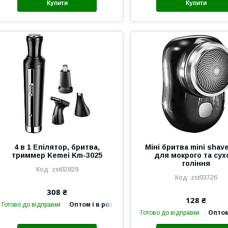
Купити
Купити
4 в 1 Епілятор, бритва,
Міні бритва mini shav
триммер Kemei Km-3025
для мокрого та сух
гоління
zst02829
zst03726
308 ₴
128 ₴
Готово до відправки
Оптом і в роздріб
Готово до відправки
Оптом