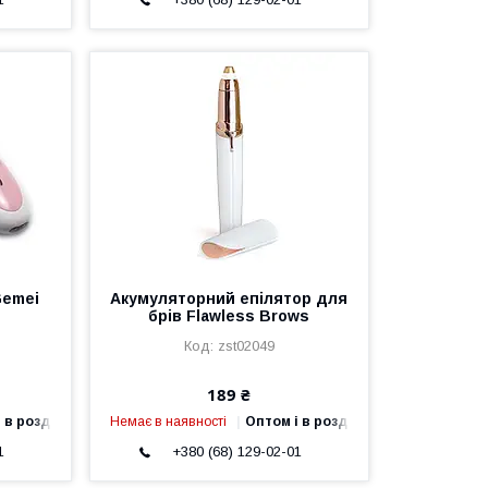
Gemei
Акумуляторний епілятор для
брів Flawless Brows
zst02049
189 ₴
 в роздріб
Немає в наявності
Оптом і в роздріб
1
+380 (68) 129-02-01