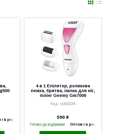
ва,
4 в 1 Епілятор, роликова
g500
пемза, бритва, пилка для ніг,
пілінг Geemy Gm7006
zst02336
590 ₴
 і в роздріб
Готово до відправки
Оптом і в роздріб