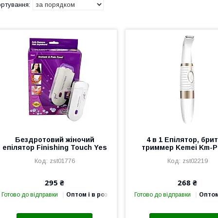
Бездротовий жіночий
4 в 1 Епілятор, брит
епілятор Finishing Touch Yes
триммер Kemei Km-P
zst01776
zst02219
295 ₴
268 ₴
Готово до відправки
Оптом і в роздріб
Готово до відправки
Оптом