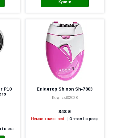
Купити
er P10
Епілятор Shinon Sh-7803
ого
zst02028
348 ₴
Немає в наявності
Оптом і в роздріб
 і в роздріб