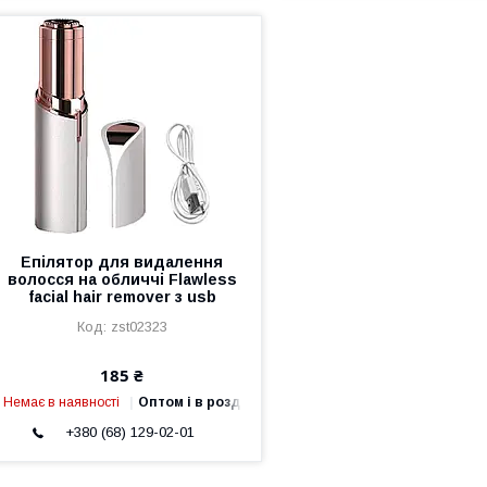
Епілятор для видалення
волосся на обличчі Flawless
facial hair remover з usb
zst02323
185 ₴
Немає в наявності
Оптом і в роздріб
+380 (68) 129-02-01