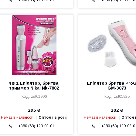
4 в 1 Епілятор, бритва,
Епілятор бритва Pro
триммер Nikai Nk-7802
GM-3073
zst01906
zst01925
295 ₴
202 ₴
Немає в наявності
Оптом і в роздріб
Немає в наявності
Оптом і
+380 (68) 129-02-01
+380 (68) 129-02-0