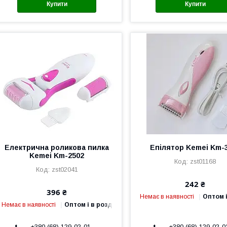
Купити
Купити
Електрична роликова пилка
Епілятор Kemei Km-
Kemei Km-2502
zst01168
zst02041
242 ₴
396 ₴
Немає в наявності
Оптом і
Немає в наявності
Оптом і в роздріб
+380 (68) 129-02-01
+380 (68) 129-02-0