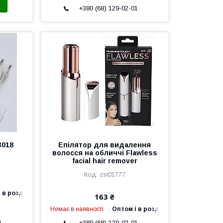
+380 (68) 129-02-01
3018
Епілятор для видалення
волосся на обличчі Flawless
facial hair remover
zst01777
 в роздріб
163 ₴
Немає в наявності
Оптом і в роздріб
1
+380 (68) 129-02-01