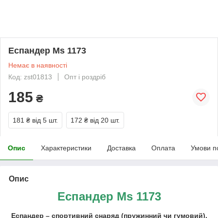
Еспандер Ms 1173
Немає в наявності
Код: zst01813
Опт і роздріб
185
₴
181 ₴
від 5 шт.
172 ₴
від 20 шт.
Опис
Характеристики
Доставка
Оплата
Умови п
Опис
Еспандер Ms 1173
Еспандер – спортивний снаряд (пружинний чи гумовий),