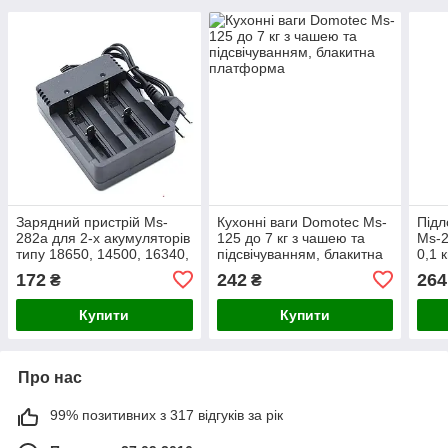
Зарядний пристрій Ms-
Кухонні ваги Domotec Ms-
Підл
282a для 2-х акумуляторів
125 до 7 кг з чашею та
Ms-2
типу 18650, 14500, 16340,
підсвічуванням, блакитна
0,1 к
26650
платформа
172
242
264
₴
₴
Купити
Купити
Про нас
99% позитивних з 317 відгуків за рік