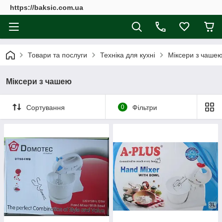
https://baksic.com.ua
Товари та послуги
Техніка для кухні
Міксери з чаше
Міксери з чашею
Сортування
0
Фільтри