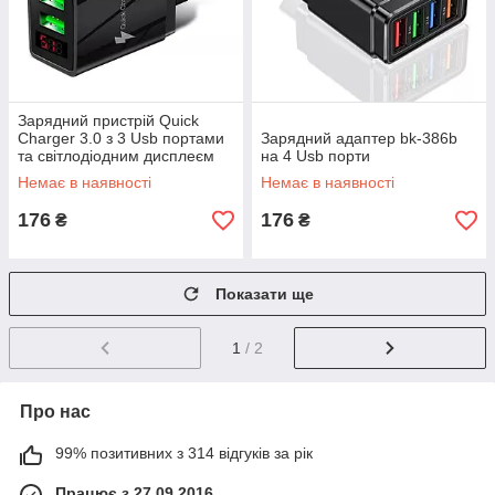
Зарядний пристрій Quick
Charger 3.0 з 3 Usb портами
Зарядний адаптер bk-386b
та світлодіодним дисплеєм
на 4 Usb порти
hcj-b05
Немає в наявності
Немає в наявності
176
176
₴
₴
Показати ще
1
/ 2
Про нас
99% позитивних з 314 відгуків за рік
Працює з 27.09.2016