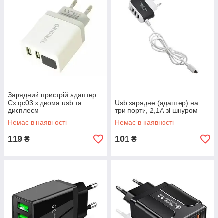
Зарядний пристрій адаптер
Cx qc03 з двома usb та
Usb зарядне (адаптер) на
дисплеєм
три порти, 2,1А зі шнуром
Немає в наявності
Немає в наявності
119
101
₴
₴