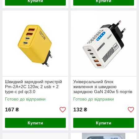
Купити
Купити
Швидкий зарядний пристрій
Універсальний блок
Pm-2A+2C 120w, 2 usb + 2
живлення зі швидкою
type-c pd qc3.0
зарядкою GaN 240w 5 портів
(2Usb + 3Type-C, qc 3.0)
Готово до відправки
Готово до відправки
167
132
₴
₴
Купити
Купити