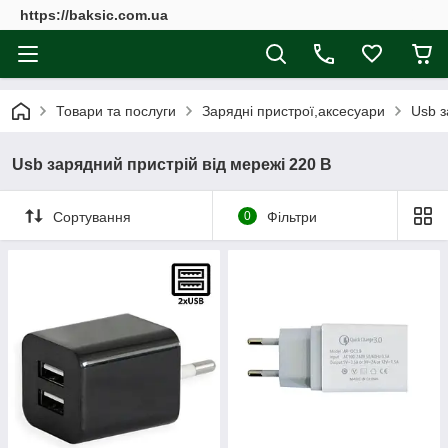
https://baksic.com.ua
Товари та послуги
Зарядні пристрої,аксесуари
Usb з
Usb зарядний пристрій від мережі 220 В
Сортування
0
Фільтри