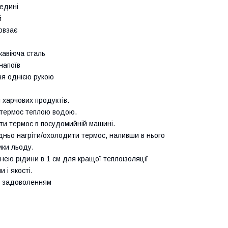
едині
й
овзає
жавіюча сталь
напоїв
ня однією рукою
 харчових продуктів.
термос теплою водою.
ти термос в посудомийній машині.
ньо нагріти/охолодити термос, наливши в нього
ики льоду.
нею рідини в 1 см для кращої теплоізоляції
 і якості.
з задоволенням