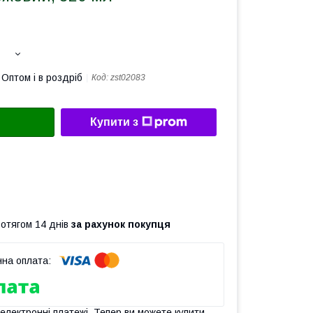
Оптом і в роздріб
Код:
zst02083
Купити з
ротягом 14 днів
за рахунок покупця
 електронні платежі. Тепер ви можете купити