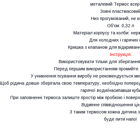
металевий Термос всер
Зовні пластмасови
Низ прогумований, не к
Об'єм: 0,32 л
Матеріал корпусу та колби: нер
Для холодних і гарячих 
Кришка з клапаном для відкриван
Інструкція:
Використовувати тільки для зберігання
Перед першим використанням промийте 
У уникнення псування виробу не рекомендується ми
Щоб рідина довше зберігала свою температуру, необхідно поперед
гарячої води/насипавши куб
При заповненні термоса залиште простір між пробкою і поверх
Відмінне співвідношення ціни
З таким термосом кожна дитина 
буде пити напої