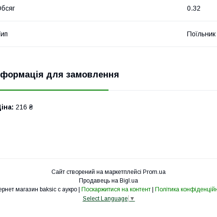
бсяг
0.32
ип
Поїльник
нформація для замовлення
іна:
216 ₴
Сайт створений на маркетплейсі
Prom.ua
Продавець на Bigl.ua
Интернет магазин baksic с аукро |
Поскаржитися на контент
|
Політика конфіденційн
Select Language
▼