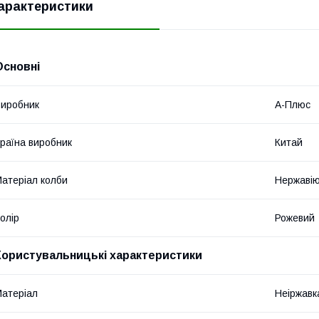
арактеристики
Основні
иробник
А-Плюс
раїна виробник
Китай
атеріал колби
Нержавію
олір
Рожевий
Користувальницькі характеристики
атеріал
Неіржавк