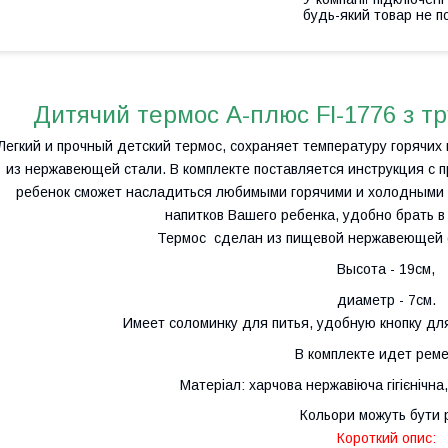
будь-який товар не п
Дитячий термос А-плюс Fl-1776 з тр
Легкий и прочный детский термос, сохраняет температуру горячих
из нержавеющей стали. В комплекте поставляется инструкция с 
ребенок сможет насладиться любимыми горячими и холодными
напитков Вашего ребенка, удобно брать в
Термос сделан из пищевой нержавеющей ст
Высота - 19см,
диаметр - 7см.
Имеет соломинку для питья, удобную кнопку для
В комплекте идет рем
Матеріал: харчова нержавіюча гігієнічна
Кольори можуть бути р
Короткий опис: