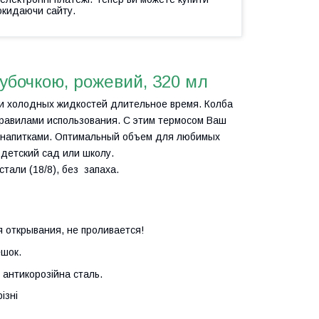
окидаючи сайту.
убочкою, рожевий, 320 мл
 и холодных жидкостей длительное время. Колба
правилами использования. С этим термосом Ваш
 напитками. Оптимальный объем для любимых
 детский сад или школу.
али (18/8), без запаха.
 открывания, не проливается!
ешок.
, антикорозійна сталь.
ізні