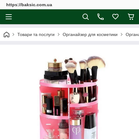
https://baksic.com.ua
Товари та послуги
Органайзер для косметики
Органа