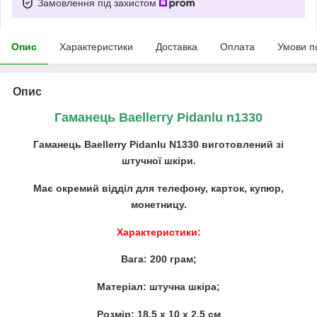
Замовлення під захистом
Опис
Характеристики
Доставка
Оплата
Умови п
Опис
Гаманець Baellerry Pidanlu n1330
Гаманець Baellerry Pidanlu N1330 виготовлений зі
штучної шкіри.
Має окремий відділ для телефону, карток, купюр,
монетницу.
Характеристики:
Вага: 200 грам;
Матеріал: штучна шкіра;
Розмір: 18.5 х 10 х 2.5 см