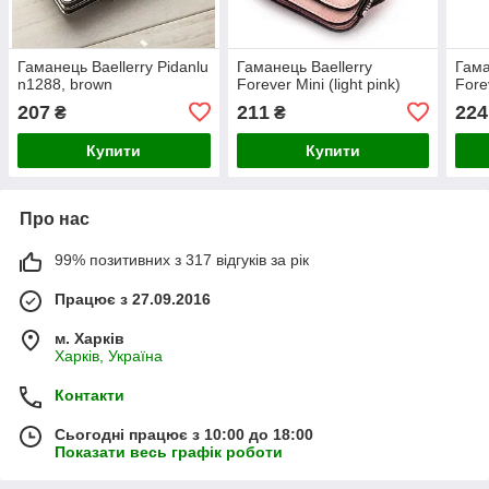
Гаманець Baellerry Pidanlu
Гаманець Baellerry
Гама
n1288, brown
Forever Mini (light pink)
Forev
207
211
224
₴
₴
Купити
Купити
Про нас
99% позитивних з 317 відгуків за рік
Працює з 27.09.2016
м. Харків
Харків, Україна
Контакти
Сьогодні працює з 10:00 до 18:00
Показати весь графік роботи