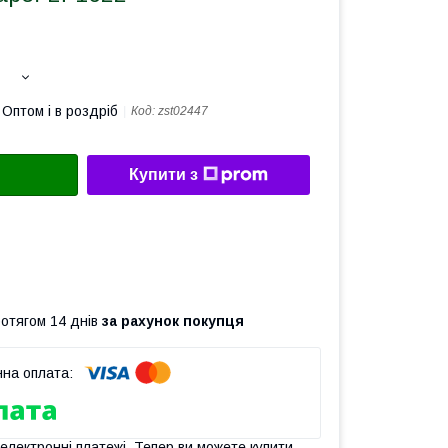
Оптом і в роздріб
Код:
zst02447
Купити з
ротягом 14 днів
за рахунок покупця
 електронні платежі. Тепер ви можете купити