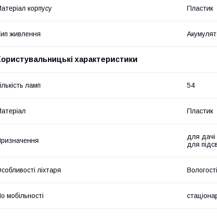
атеріал корпусу
Пластик
ип живлення
Акумулят
Користувальницькі характеристики
ількість ламп
54
атеріал
Пластик
для дачі
ризначення
для підс
собливості ліхтаря
Вологост
о мобільності
стаціона