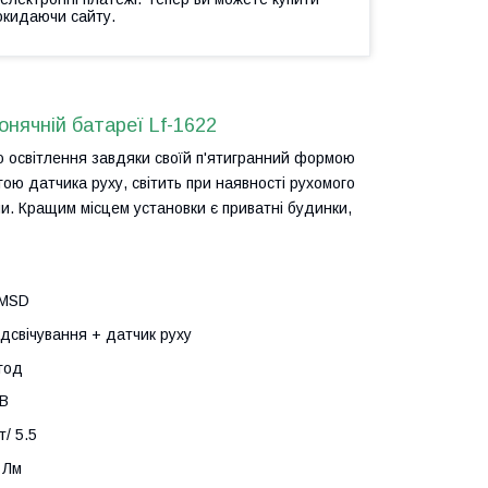
окидаючи сайту.
онячній батареї Lf-1622
ею освітлення завдяки своїй п'ятигранний формою
гою датчика руху, світить при наявності рухомого
ми. Кращим місцем установки є приватні будинки,
 MSD
ідсвічування + датчик руху
год
 В
/ 5.5
 Лм