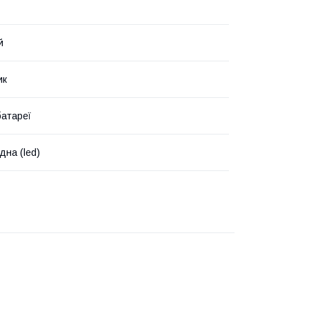
й
ик
батареї
дна (led)