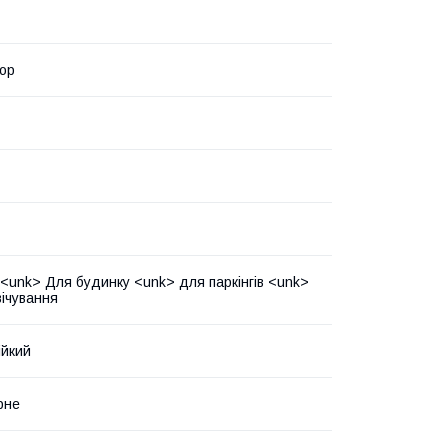
ор
 <unk> Для будинку <unk> для паркінгів <unk>
вічування
ійкий
рне