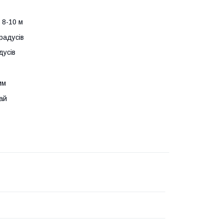
 8-10 м
радусів
дусів
мм
ай