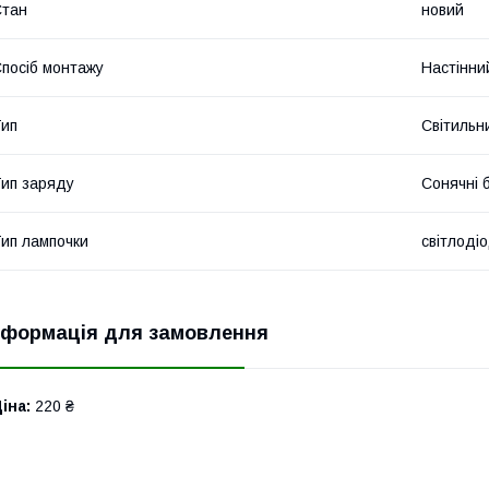
Стан
новий
посіб монтажу
Настінни
ип
Світильн
ип заряду
Сонячні 
ип лампочки
світлодіо
нформація для замовлення
іна:
220 ₴