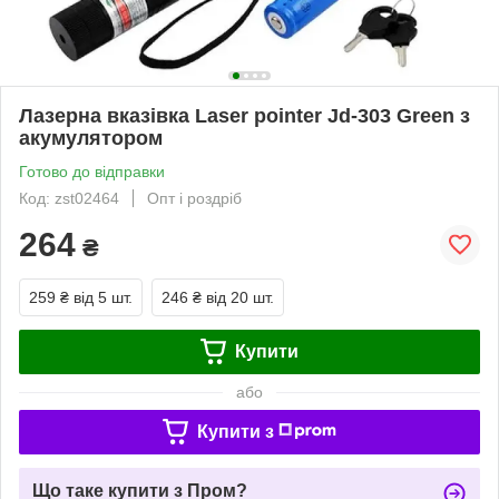
Лазерна вказівка ​​Laser pointer Jd-303 Green з
акумулятором
Готово до відправки
Код: zst02464
Опт і роздріб
264
₴
259 ₴
від 5 шт.
246 ₴
від 20 шт.
Купити
або
Купити з
Що таке купити з Пром?