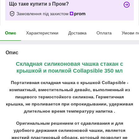
Що таке купити з Пром?
Замовлення під захистом
Опис
Характеристики
Доставка
Оплата
Умови п
Опис
Складная силиконовая чашка стакан с
крышкой и поилкой Collapsible 350 мл
Портативная складная чашка с крышкой Collapsible -
компактный, вместительный девайс, выполненный из
пищевого термостойкого силикона. Герметичная
крышка, не проливается при опрокидывании, удерживая
длительное время температуру напитка .
Оригинальным решением от сдавливания и для
удобного держания силиконовой чашки, является
жесткий пластиковый ободок, который позволит не