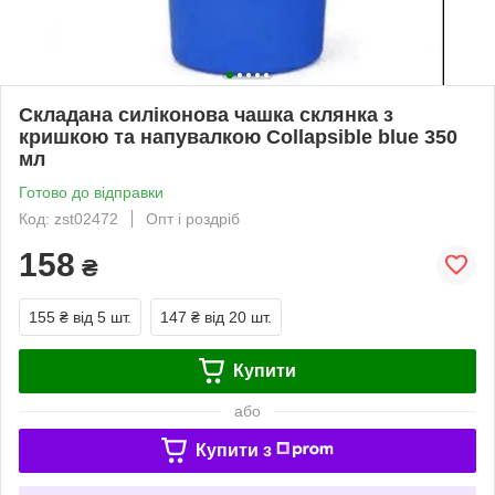
Складана силіконова чашка склянка з
кришкою та напувалкою Collapsible blue 350
мл
Готово до відправки
Код: zst02472
Опт і роздріб
158
₴
155 ₴
від 5 шт.
147 ₴
від 20 шт.
Купити
або
Купити з