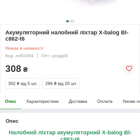
Акумуляторний налобний ліхтар X-balog Bl-
c862-t6
Немає в наявності
Код: zst02484
Опт і роздріб
308
₴
302 ₴
від 5 шт.
286 ₴
від 20 шт.
Опис
Характеристики
Доставка
Оплата
Умови п
Опис
Налобний ліхтар акумуляторний X-balog Bl-
c862-t6