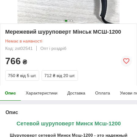
Мережевий шуруповерт Мінськ МСШ-1200
Немає в наявності
Код: zst02541
Опт і роздріб
766
₴
750 ₴
від 5 шт.
712 ₴
від 20 шт.
Опис
Характеристики
Доставка
Оплата
Умови п
Опис
Сетевой шуруповерт Минск Мсш-1200
Шуруповерт сетевой Минск Мсш-1200 - это надежный