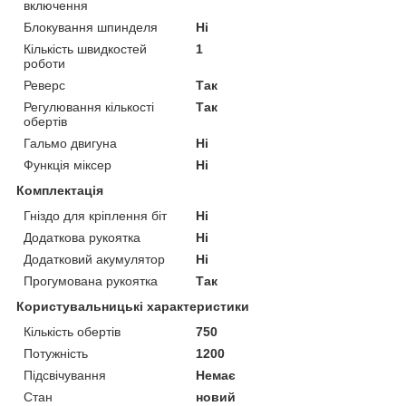
включення
Блокування шпинделя
Ні
Кількість швидкостей
1
роботи
Реверс
Так
Регулювання кількості
Так
обертів
Гальмо двигуна
Ні
Функція міксер
Ні
Комплектація
Гніздо для кріплення біт
Ні
Додаткова рукоятка
Ні
Додатковий акумулятор
Ні
Прогумована рукоятка
Так
Користувальницькі характеристики
Кількість обертів
750
Потужність
1200
Підсвічування
Немає
Стан
новий