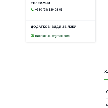
+380 (68) 129-02-01
baksic1983@gmail.com
Х
К