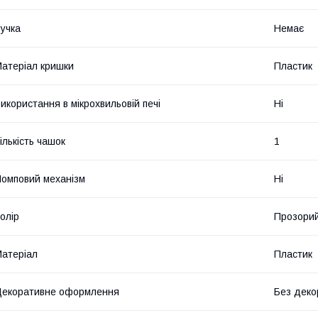
учка
Немає
атеріал кришки
Пластик
икористання в мікрохвильовій печі
Ні
ількість чашок
1
омповий механізм
Ні
олір
Прозори
атеріал
Пластик
екоративне оформлення
Без деко