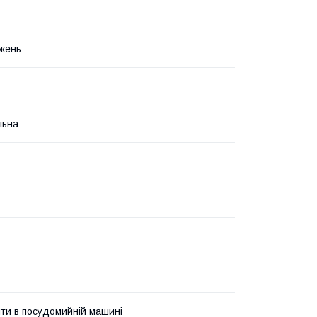
жень
льна
ти в посудомийній машині