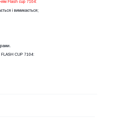
ням Flash cup 7104:
ється і вимикається;
орами.
Z FLASH CUP 7104: