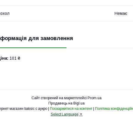
охол
Немає
нформація для замовлення
іна:
101 ₴
Сайт створений на маркетплейсі
Prom.ua
Продавець на Bigl.ua
Интернет магазин baksic с аукро |
Поскаржитися на контент
|
Політика конфіденційн
Select Language
▼