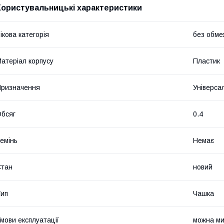
Користувальницькі характеристики
ікова категорія
без обме
атеріал корпусу
Пластик
ризначення
Універса
бсяг
0.4
емінь
Немає
Стан
новий
ип
Чашка
мови експлуатації
можна ми