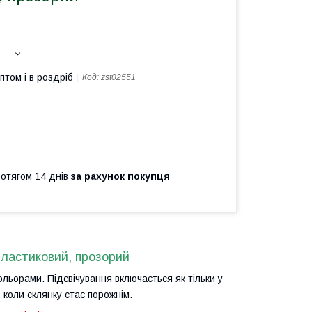
птом і в роздріб
Код:
zst02551
ротягом 14 днів
за рахунок покупця
пластиковий, прозорий
ольорами. Підсвічування включається як тільки у
 коли склянку стає порожнім.