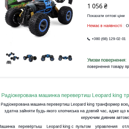
1 056 ₴
Показати оптові ціни
Немає в наявності
О
+380 (68) 129-02-01
повернення товару п
Радіокерована машинка перевертиш Leopard king т
Радіокерована машина перевертиш Leopard king транформер всюди
здатна зайняти будь-якого хлопчиська на довгий час, адже що м
керуючим дивним автомо
Машинка перевёртыш Leopard king c пультом управления о