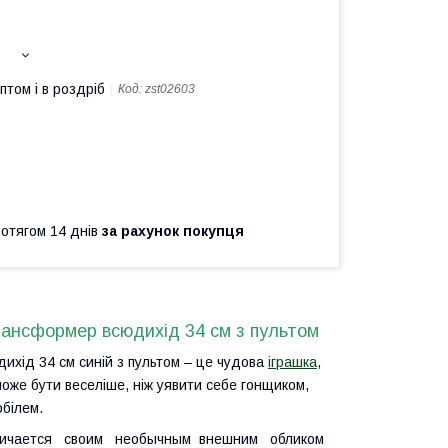
птом і в роздріб
Код:
zst02603
ротягом 14 днів
за рахунок покупця
рансформер всюдихід 34 см з пультом
хід 34 см синій з пультом – це чудова
іграшка
,
оже бути веселіше, ніж уявити себе гонщиком,
білем.
тличается своим необычным внешним обликом