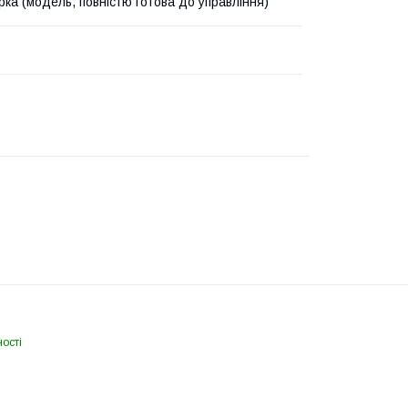
рка (модель, повністю готова до управління)
ості