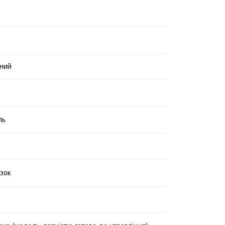
ний
ль
язок