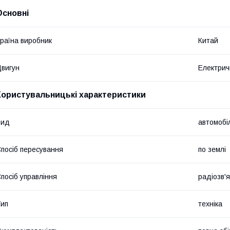
Основні
раїна виробник
Китай
вигун
Електрич
Користувальницькі характеристики
Вид
автомобі
посіб пересування
по землі
посіб управління
радіозв'
ип
техніка