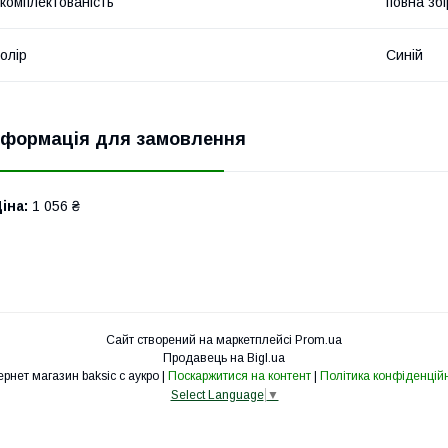
комплектованість
повна збі
олір
Синій
нформація для замовлення
іна:
1 056 ₴
Сайт створений на маркетплейсі
Prom.ua
Продавець на Bigl.ua
Интернет магазин baksic с аукро |
Поскаржитися на контент
|
Політика конфіденційн
Select Language
▼