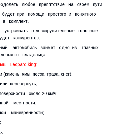
еодолеть любое препятствие на своем пути
будет при помощи простого и понятного
 в комплект.
т устраивать головокружительные гоночные
удет конкурентов.
данный автомобиль займет одно из главных
ленького владельца.
ш Leopard king:
мень, ямы, песок, трава, снег);
или перевернуть;
верхности около 20 км/ч;
ной местности;
ной маневренности;
;
ь;