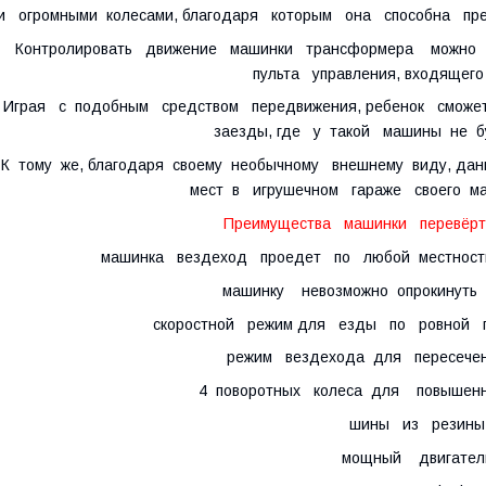
и огромными колесами, благодаря которым она способна пр
Контролировать движение машинки трансформера можно 
пульта управления, входящего
Играя с подобным средством передвижения, ребенок сможе
заезды, где у такой машины не б
К тому же, благодаря своему необычному внешнему виду, 
мест в игрушечном гараже своего ма
Преимущества машинки перевёрты
машинка вездеход проедет по любой местности (ка
машинку невозможно опрокинуть 
скоростной режим для езды по ровной по
режим вездехода для пересечен
4 поворотных колеса для повышен
шины из резины
мощный двигател