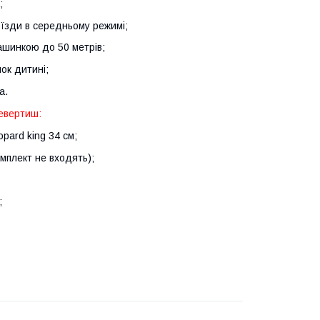
;
 їзди в середньому режимі;
ашинкою до 50 метрів;
ок дитині;
а.
евертиш:
pard king 34 см;
омплект не входять);
;