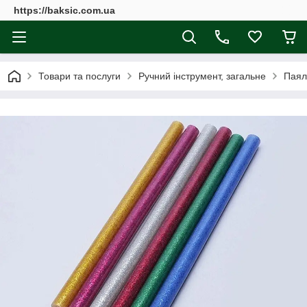
https://baksic.com.ua
Товари та послуги
Ручний інструмент, загальне
Паял