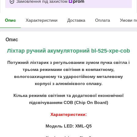
Замовлення під захистом
Опис
Характеристики
Доставка
Оплата
Умови п
Опис
Ліхтар ручний акумуляторний bl-525-xpe-cob
Потужний ліхтарик з регульованим зумом пучка світла і
трьома режимами світіння в компактному,
вологозахищеному та ударостійкому металевому
корпусі з алюмінієвого сплаву.
Кілька режимів світіння та додаткової економічної
підсвічуванням COB (Chip On Board)
Характеристики:
Модель LED: XML-Q5