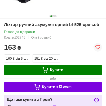
Ліхтар ручний акумуляторний bl-525-xpe-cob
Готово до відправки
Код: zst02748
Опт і роздріб
163
₴
160 ₴
від 5 шт.
151 ₴
від 20 шт.
Купити
або
Купити з
Що таке купити з Пром?