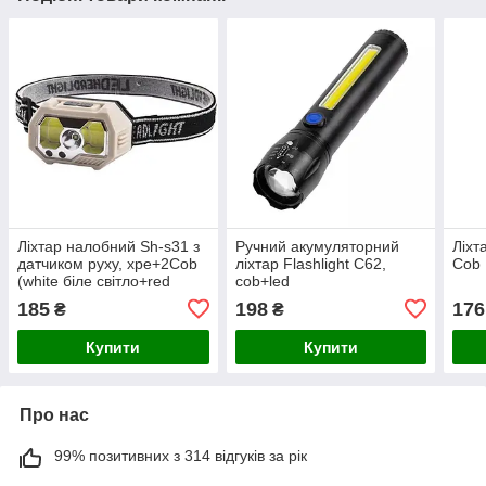
Ліхтар налобний Sh-s31 з
Ручний акумуляторний
Ліхт
датчиком руху, xpe+2Cob
ліхтар Flashlight C62,
Cob
(white біле світло+red
cob+led
червоне світло)
185
198
176
₴
₴
Купити
Купити
Про нас
99% позитивних з 314 відгуків за рік