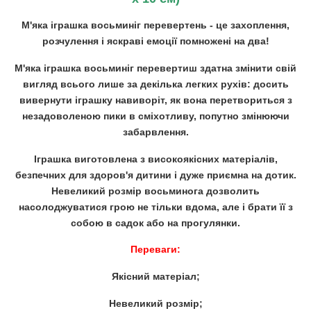
М'яка іграшка восьминіг перевертень - це захоплення,
розчулення і яскраві емоції помножені на два!
М'яка іграшка восьминіг перевертиш здатна змінити свій
вигляд всього лише за декілька легких рухів: досить
вивернути іграшку навиворіт, як вона перетвориться з
незадоволеною пики в сміхотливу, попутно змінюючи
забарвлення.
Іграшка виготовлена з високоякісних матеріалів,
безпечних для здоров'я дитини і дуже приємна на дотик.
Невеликий розмір восьминога дозволить
насолоджуватися грою не тільки вдома, але і брати її з
собою в садок або на прогулянки.
Переваги:
Якісний матеріал;
Невеликий розмір;