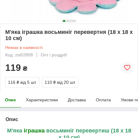
М'яка іграшка восьминіг перевертня (18 x 18 x
10 см)
Немає в наявності
Код: zst02808
Опт і роздріб
119
₴
116 ₴
від 5 шт.
110 ₴
від 20 шт.
Опис
Характеристики
Доставка
Оплата
Умови п
Опис
М'яка
іграшка
восьминіг перевертиш (18 x 18
x 10 см)