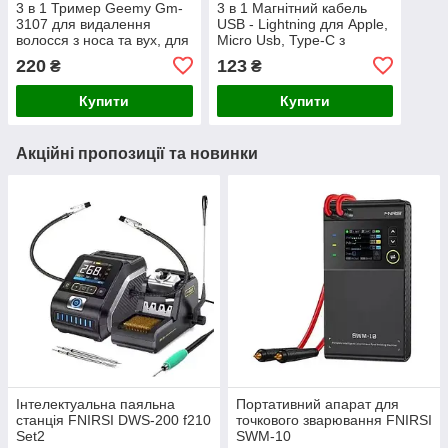
3 в 1 Тример Geemy Gm-
3 в 1 Магнітний кабель
3107 для видалення
USB - Lightning для Apple,
волосся з носа та вух, для
Micro Usb, Type-C з
окантовки та підстригання
підсвічуванням
220
123
₴
₴
брів
Купити
Купити
Акційні пропозиції та новинки
Інтелектуальна паяльна
Портативний апарат для
станція FNIRSI DWS-200 f210
точкового зварювання FNIRSI
Set2
SWM-10