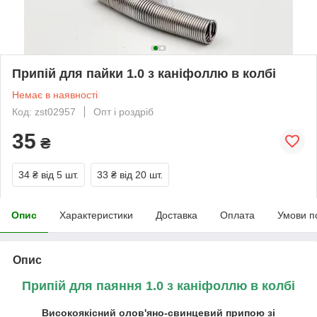
Припій для пайки 1.0 з каніфоллю в колбі
Немає в наявності
Код: zst02957
Опт і роздріб
35
₴
34 ₴
від 5 шт.
33 ₴
від 20 шт.
Опис
Характеристики
Доставка
Оплата
Умови п
Опис
Припій для паяння 1.0 з каніфоллю в колбі
Високоякісний олов'яно-свинцевий припою зі