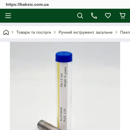
https://baksic.com.ua
Товари та послуги
Ручний інструмент, загальне
Паял