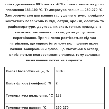
співвідношенням 60% олова, 40% олива з температурою
плавлення 183-190 °C. Температура паяння — 250-270 °C.
Застосовується для паяння та лущення струмопровідних
контактних поверхонь із міді, латуні, бронзи, електро- та
радіоапаратури, друкованих схем, точних приладів із
високогерметичними швами, де не допустиме
перегрівання. Припій легко розтікається під час
нагрівання, що сприяє істотному поліпшенню якості
паяння. Каніфольний флюс, що міститься в складі,
вирізняється неагресивним впливом, тому залишки
після паяння можна не видаляти.
Вміст Олово/Свинець, %
60/40
Вміст флюсу (каніфолі), %
2
Температура плавлення, °C
183
Температура паяння, °С
250-270