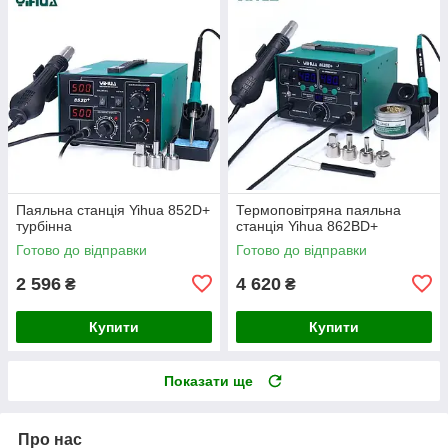
Паяльна станція Yihua 852D+
Термоповітряна паяльна
турбінна
станція Yihua 862BD+
Готово до відправки
Готово до відправки
2 596
4 620
₴
₴
Купити
Купити
Показати ще
Про нас