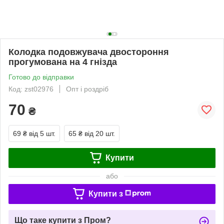
Колодка подовжувача двостороння
прогумована на 4 гнізда
Готово до відправки
Код: zst02976
Опт і роздріб
70
₴
69 ₴
від 5 шт.
65 ₴
від 20 шт.
Купити
або
Купити з
Що таке купити з Пром?