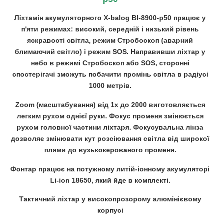
Ліхтамін акумуляторного X-balog Bl-8900-p50 працює у
п'яти режимах: високий, середній і низький рівень
яскравості світла, режим Стробоскоп (аварний
блимаючий світло) і режим SOS. Направивши ліхтар у
небо в режимі Стробоскоп або SOS, сторонні
спостерігачі зможуть побачити промінь світла в радіусі
1000 метрів.
Zoom (масштабування) від 1х до 2000 виготовляється
легким рухом однієї руки. Фокус променя змінюється
рухом головної частини ліхтаря. Фокусувальна лінза
дозволяє змінювати кут розсіювання світла від широкої
плями до вузькокерованого променя.
Фонтар працює на потужному литій-іонному акумуляторі
Li-ion 18650, який йде в комплекті.
Тактичний ліхтар у високопрозорому алюмінієвому
корпусі