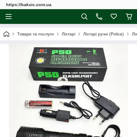
https://baksic.com.ua
Товари та послуги
Ліхтарі
Ліхтарі ручні (Police)
Лі