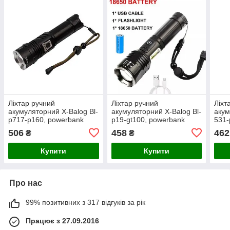
Ліхтар ручний
Ліхтар ручний
Ліхт
акумуляторний X-Balog Bl-
акумуляторний X-Balog Bl-
акум
p717-p160, powerbank
p19-gt100, powerbank
531-
506
458
462
₴
₴
Купити
Купити
Про нас
99% позитивних з 317 відгуків за рік
Працює з 27.09.2016