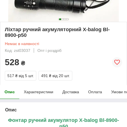
Ліхтар ручний акумуляторний X-balog Bl-
8900-p50
Немає в наявності
Код: zst03037
Опт і роздріб
528
₴
517 ₴
від 5 шт.
491 ₴
від 20 шт.
Опис
Характеристики
Доставка
Оплата
Умови п
Опис
Фонтар ручний акумулятор X-balog Bl-8900-
p50