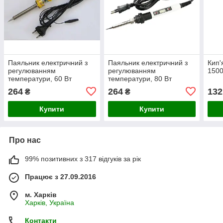
Паяльник електричний з
Паяльник електричний з
Кип'
регулюванням
регулюванням
1500
температури, 60 Вт
температури, 80 Вт
264
264
132
₴
₴
Купити
Купити
Про нас
99% позитивних з 317 відгуків за рік
Працює з 27.09.2016
м. Харків
Харків, Україна
Контакти