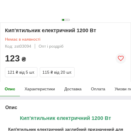
Кип'ятильник електричний 1200 Вт
Немає в наявності
Код: zst03094
Опт і роздріб
123
₴
121 ₴
від 5 шт.
115 ₴
від 20 шт.
Опис
Характеристики
Доставка
Оплата
Умови п
Опис
Кип'ятильник електричний 1200 Вт
Кип'ятильник електричний заглибний призначений для