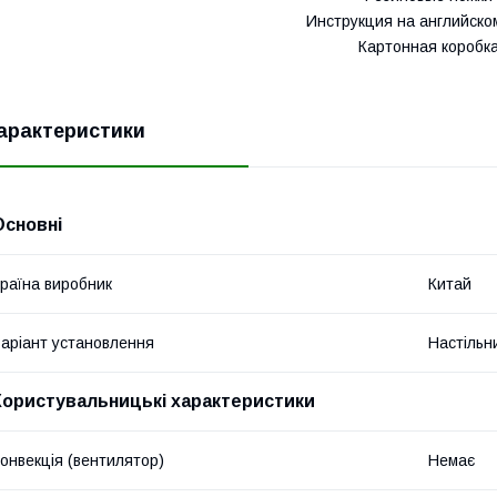
Инструкция на английско
Картонная коробк
арактеристики
Основні
раїна виробник
Китай
аріант установлення
Настільн
Користувальницькі характеристики
онвекція (вентилятор)
Немає