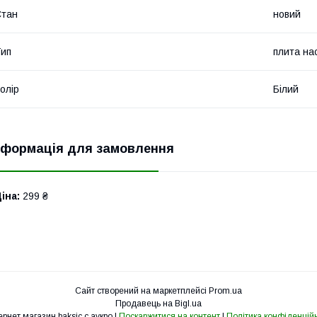
Стан
новий
ип
плита на
олір
Білий
нформація для замовлення
іна:
299 ₴
Сайт створений на маркетплейсі
Prom.ua
Продавець на Bigl.ua
Интернет магазин baksic с аукро |
Поскаржитися на контент
|
Політика конфіденційн