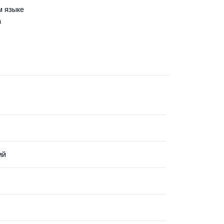
м языке
а
ий