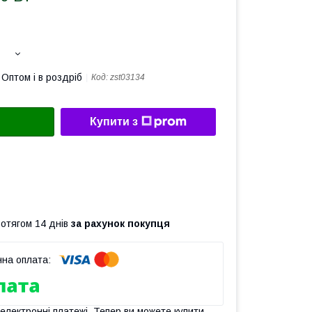
Оптом і в роздріб
Код:
zst03134
Купити з
ротягом 14 днів
за рахунок покупця
 електронні платежі. Тепер ви можете купити