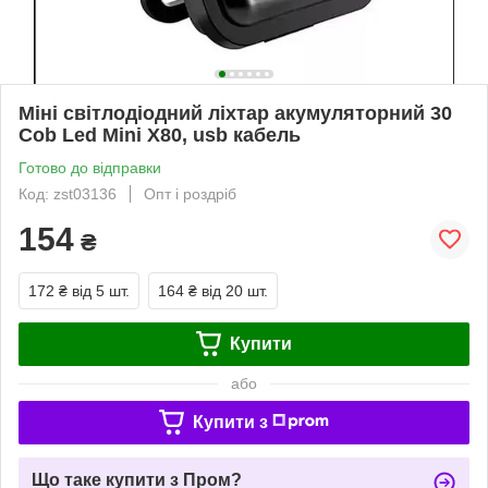
Міні світлодіодний ліхтар акумуляторний 30
Cob Led Mini X80, usb кабель
Готово до відправки
Код: zst03136
Опт і роздріб
154
₴
172 ₴
від 5 шт.
164 ₴
від 20 шт.
Купити
або
Купити з
Що таке купити з Пром?