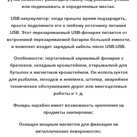
или подвешивать в определенных местах.
USB-аккумулятор: когда пришло время подзарядить,
просто подключите его к любому источнику питания
USB. Этот перезаряжаемый USB-фонарик питается от
встроенной перезаряжаемой батареи большой емкости,
в комплект входит зарядный кабель micro USB-USB.
Особенности: портативный карманный фонарик с
брелоком, складным кронштейном, открывалкой для
бутылок и магнитным кронштейном. Он используется
для рыбалки, походов и кемпинга, штопор, аварийное
техническое обслуживание дорог или многоцелевые
работы и т. д.
Фонарь-карабин имеет возможность крепления на
предметы экипировки;
Оснащен мощным магнитом для фиксации на
металлических поверхностях;