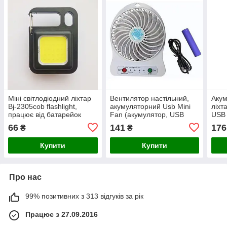
Міні світлодіодний ліхтар
Вентилятор настільний,
Акум
Bj-2305cob flashlight,
акумуляторний Usb Mini
ліхт
працює від батарейок
Fan (акумулятор, USB
USB
кабель)
66
141
176
₴
₴
Купити
Купити
Про нас
99% позитивних з 313 відгуків за рік
Працює з 27.09.2016