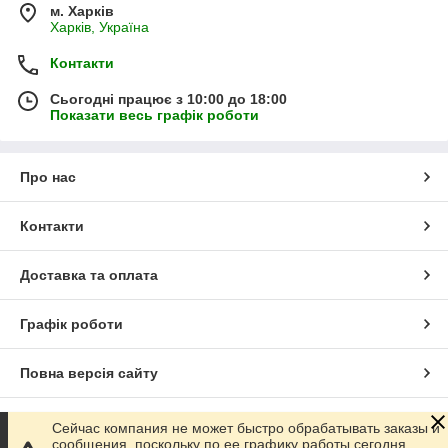
м. Харків
Харків, Україна
Контакти
Сьогодні працює з 10:00 до 18:00
Показати весь графік роботи
Про нас
Контакти
Доставка та оплата
Графік роботи
Повна версія сайту
Сайт створено на маркетплейсі
Prom.ua
Сейчас компания не может быстро обрабатывать заказы и
сообщения, поскольку по ее графику работы сегодня