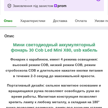
Замовлення під захистом
Опис
Характеристики
Доставка
Оплата
Умови п
Опис
Мини светодиодный аккумуляторный
фонарь 30 Cob Led Mini X80, usb кабель
Фонарик с карабином, имеет 4 режима освещения:
высокий режим COB, низкий режим COB, режим
стробоскопа COB и длительное нажатие кнопки питания
в течение 2-3 секунд до максимальной яркости.
Портативный дизайн: сильное магнитное основание и
вращающаяся ручка позволяют освободить руки во
время работы. Магнитная конструкция позволяет
крепить лампу к любому металлу, а складная на 180°
ручка позволяет размещать лампу под разными углами