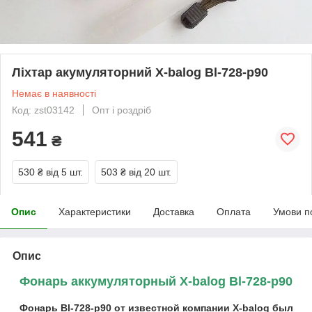
Ліхтар акумуляторний X-balog Bl-728-p90
Немає в наявності
Код: zst03142
Опт і роздріб
541
₴
530 ₴
від 5 шт.
503 ₴
від 20 шт.
Опис
Характеристики
Доставка
Оплата
Умови п
Опис
Фонарь аккумуляторный X-balog Bl-728-p90
Фонарь Bl-728-p90 от известной компании X-balog был