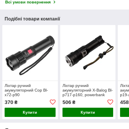
Всі умови повернення
Подібні товари компанії
Ліхтар ручний
Ліхтар ручний
Ліхт
акумуляторний Cop Bl-
акумуляторний X-Balog Bl-
акум
x72-p90
p717-p160, powerbank
p19-
370
506
458
₴
₴
Купити
Купити