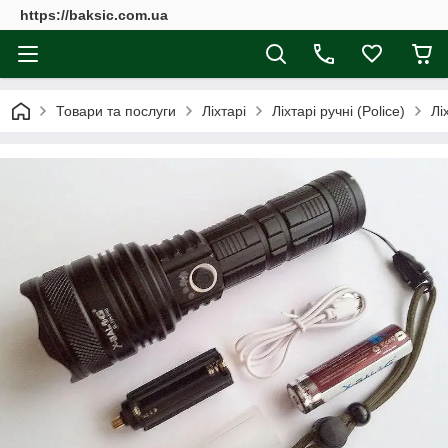
https://baksic.com.ua
Товари та послуги
Ліхтарі
Ліхтарі ручні (Police)
Лі