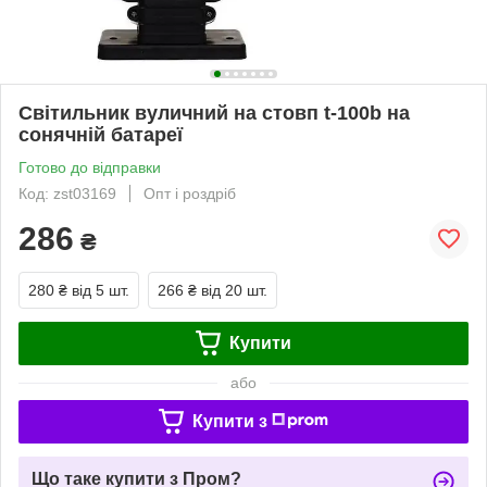
Світильник вуличний на стовп t-100b на
сонячній батареї
Готово до відправки
Код: zst03169
Опт і роздріб
286
₴
280 ₴
від 5 шт.
266 ₴
від 20 шт.
Купити
або
Купити з
Що таке купити з Пром?