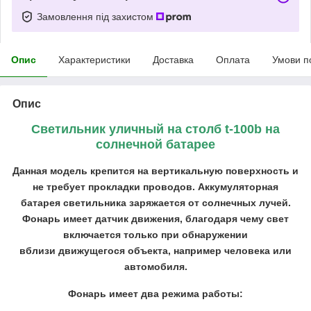
Замовлення під захистом
Опис
Характеристики
Доставка
Оплата
Умови п
Опис
Светильник уличный на столб t-100b на
солнечной батарее
Данная модель крепится на вертикальную поверхность и
не требует прокладки проводов. Аккумуляторная
батарея светильника заряжается от солнечных лучей.
Фонарь имеет датчик движения, благодаря чему свет
включается только при обнаружении
вблизи движущегося объекта, например человека или
автомобиля.
Фонарь имеет два режима работы: