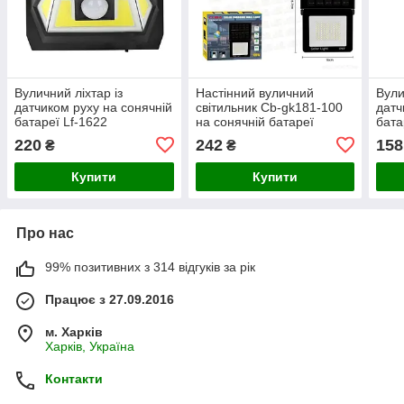
Вуличний ліхтар із
Настінний вуличний
Вули
датчиком руху на сонячній
світильник Cb-gk181-100
датч
батареї Lf-1622
на сонячній батареї
бата
220
242
158
₴
₴
Купити
Купити
Про нас
99% позитивних з 314 відгуків за рік
Працює з 27.09.2016
м. Харків
Харків, Україна
Контакти