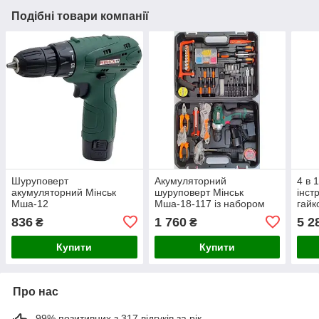
Подібні товари компанії
Шуруповерт
Акумуляторний
4 в 
акумуляторний Мінськ
шуруповерт Мінськ
інст
Мша-12
Мша-18-117 із набором
гайк
інструментів
куто
836
1 760
5 2
₴
₴
маш
Купити
Купити
Про нас
99% позитивних з 317 відгуків за рік