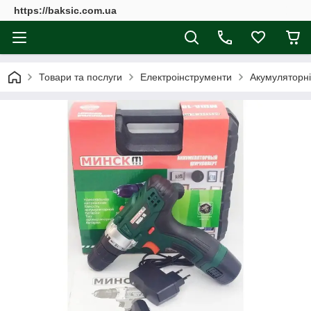
https://baksic.com.ua
Товари та послуги
Електроінструменти
Акумуляторн