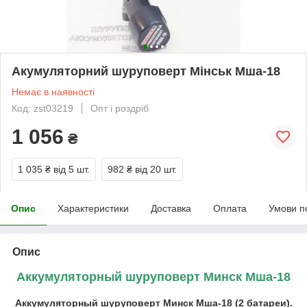
Акумуляторний шуруповерт Мінськ Мша-18
Немає в наявності
Код: zst03219
Опт і роздріб
1 056
₴
1 035 ₴
від 5 шт.
982 ₴
від 20 шт.
Опис
Характеристики
Доставка
Оплата
Умови п
Опис
Аккумуляторный шуруповерт Минск Мша-18
Аккумуляторный шуруповерт Минск Мша-18 (2 батареи).