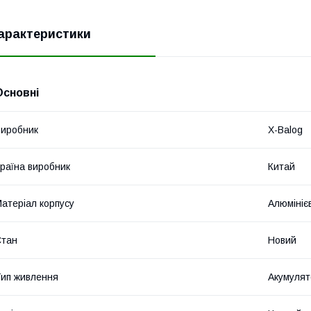
арактеристики
Основні
иробник
X-Balog
раїна виробник
Китай
атеріал корпусу
Алюмініє
Стан
Новий
ип живлення
Акумулят