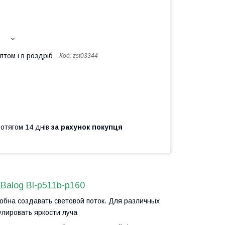
птом і в роздріб
Код:
zst03344
ротягом 14 днів
за рахунок покупця
Balog Bl-p511b-p160
бна создавать световой поток. Для различных
улировать яркости луча