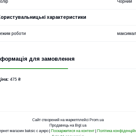
олір
Чорний
Користувальницькі характеристики
ежим роботи
максима
нформація для замовлення
іна:
475 ₴
Сайт створений на маркетплейсі
Prom.ua
Продавець на Bigl.ua
Интернет магазин baksic с аукро |
Поскаржитися на контент
|
Політика конфіденційн