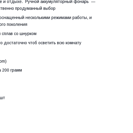
оте и отдыхе. Ручной аккумуляторный фонарь ―
ественно продуманный выбор
 оснащенный несколькими режимами работы, и
го поколения
 сплав со шнурком
о достаточно чтоб осветить всю комнату
oom)
а 200 грамм
1шт