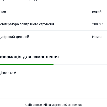
Стан
новий
емпература повітряного струменя
200 °C
Цифровий дисплей
Немає
нформація для замовлення
іна:
348 ₴
Сайт створений на маркетплейсі
Prom.ua