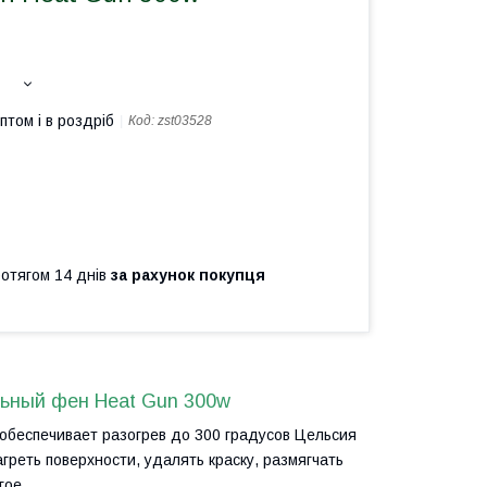
птом і в роздріб
Код:
zst03528
ротягом 14 днів
за рахунок покупця
льный фен Heat Gun 300w
обеспечивает разогрев до 300 градусов Цельсия
греть поверхности, удалять краску, размягчать
гое