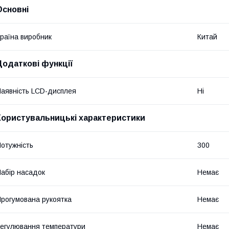
Основні
раїна виробник
Китай
Додаткові функції
аявність LCD-дисплея
Ні
Користувальницькі характеристики
отужність
300
абір насадок
Немає
рогумована рукоятка
Немає
егулювання температури
Немає