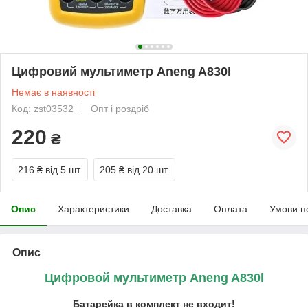
Цифровий мультиметр Aneng A830l
Немає в наявності
Код: zst03532
Опт і роздріб
220
₴
216 ₴
від 5 шт.
205 ₴
від 20 шт.
Опис
Характеристики
Доставка
Оплата
Умови п
Опис
Цифровой мультиметр Aneng A830l
Батарейка в комплект не входит!