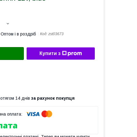
Оптом і в роздріб
Код:
zst03673
Купити з
ротягом 14 днів
за рахунок покупця
 електронні платежі. Тепер ви можете купити