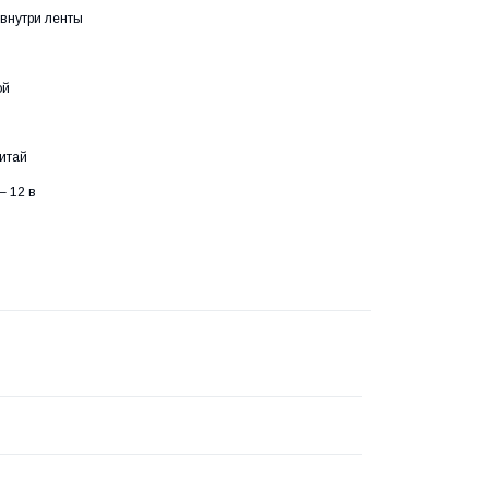
 внутри ленты
ой
Китай
– 12 в