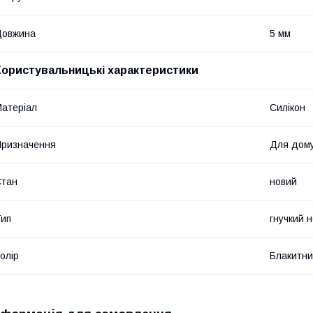
Довжина
5 мм
Користувальницькі характеристики
атеріал
Силікон
ризначення
Для дом
Стан
новий
ип
гнучкий 
олір
Блакитн