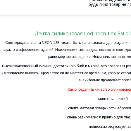
будь-який товар не п
Лента силиконовая Led neon flex 5м с 
Светодиодная лента NEON 12В может быть использована для создания ко
наружного оформления зданий. Источниками света здесь являются светодиод
равномерное освещение. Номинальное напряжени
Высококачественный силикон достаточно гибкий и мягкий, что позволяет р
изготовлении вывесок. Кроме того он не желтеет со временем, хорошо отво
значительно продлевает срок 
Как определить качество силиконовог
мягкость на изгиб
слегка матовая поверхность, абсолют
очень равномерно и приятно для глаз
полностью отсутствует з