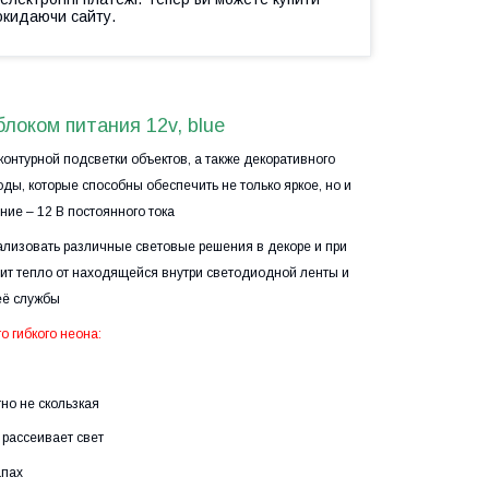
окидаючи сайту.
блоком питания 12v, blue
нтурной подсветки объектов, а также декоративного
ы, которые способны обеспечить не только яркое, но и
е – 12 В постоянного тока
еализовать различные световые решения в декоре и при
дит тепло от находящейся внутри светодиодной ленты и
её службы
о гибкого неона:
но не скользкая
 рассеивает свет
апах