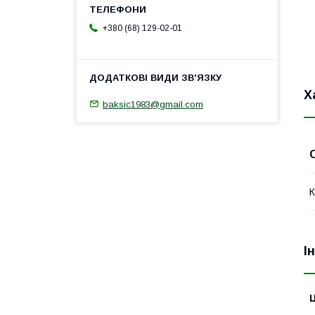
+380 (68) 129-02-01
Х
baksic1983@gmail.com
К
І
Ц