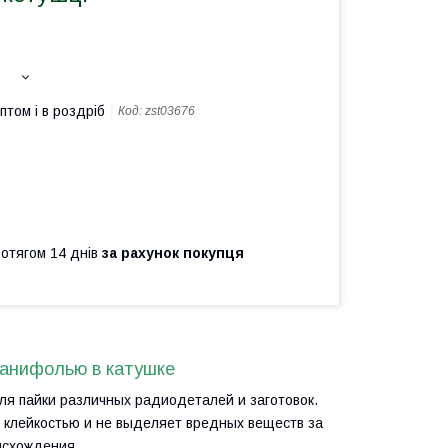
птом і в роздріб
Код:
zst03676
ротягом 14 днів
за рахунок покупця
 канифолью в катушке
ля пайки различных радиодеталей и заготовок.
й клейкостью и не выделяет вредных веществ за
исхождения.