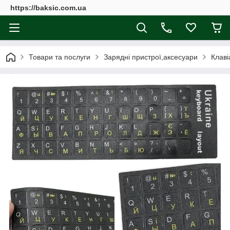
https://baksic.com.ua
Товари та послуги
Зарядні пристрої,аксесуари
Клаві