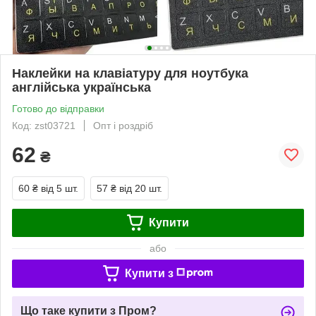
Наклейки на клавіатуру для ноутбука
англійська українська
Готово до відправки
Код: zst03721
Опт і роздріб
62
₴
60 ₴
від 5 шт.
57 ₴
від 20 шт.
Купити
або
Купити з
Що таке купити з Пром?