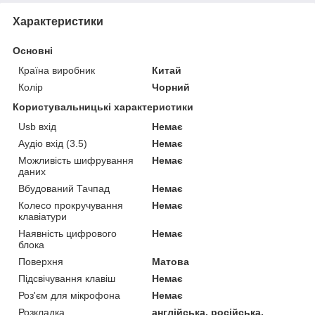
Характеристики
Основні
Країна виробник
Китай
Колір
Чорний
Користувальницькі характеристики
Usb вхід
Немає
Аудіо вхід (3.5)
Немає
Можливість шифрування
Немає
даних
Вбудований Тачпад
Немає
Колесо прокручування
Немає
клавіатури
Наявність цифрового
Немає
блока
Поверхня
Матова
Підсвічування клавіш
Немає
Роз'єм для мікрофона
Немає
Розкладка
англійська, російська,