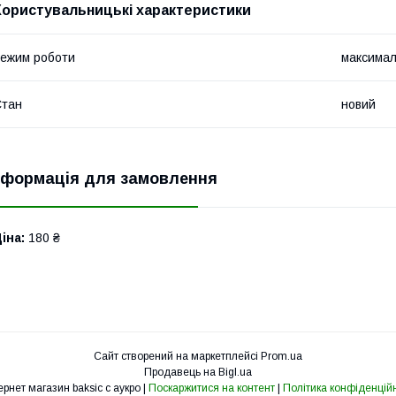
Користувальницькі характеристики
ежим роботи
максима
Стан
новий
нформація для замовлення
іна:
180 ₴
Сайт створений на маркетплейсі
Prom.ua
Продавець на Bigl.ua
Интернет магазин baksic с аукро |
Поскаржитися на контент
|
Політика конфіденційн