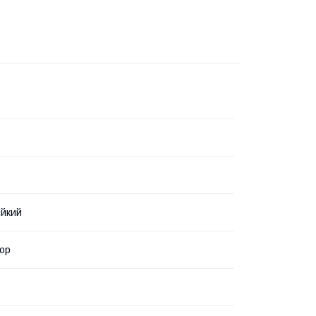
ійкий
ор