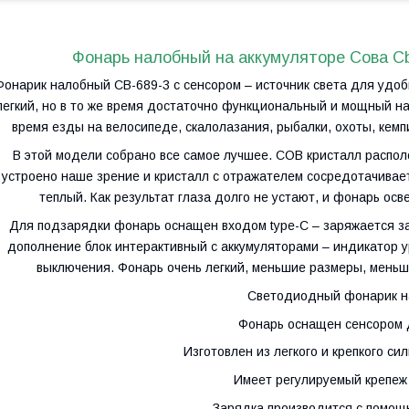
Фонарь налобный на аккумуляторе Сова Cb
Фонарик налобный CB-689-3 с сенсором – источник света для удо
легкий, но в то же время достаточно функциональный и мощный 
время езды на велосипеде, скалолазания, рыбалки, охоты, кемп
В этой модели собрано все самое лучшее. COB кристалл располо
устроено наше зрение и кристалл с отражателем сосредотачивае
теплый. Как результат глаза долго не устают, и фонарь осв
Для подзарядки фонарь оснащен входом type-C – заряжается з
дополнение блок интерактивный с аккумуляторами – индикатор ур
выключения. Фонарь очень легкий, меньшие размеры, меньш
Светодиодный фонарик на
Фонарь оснащен сенсором
Изготовлен из легкого и крепкого сил
Имеет регулируемый крепеж 
Зарядка производится с помощ