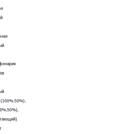
ря
ый
дная
ый
 фонарик
ов
ый
 (100%,50%),
00%,50%),
игающий)
т