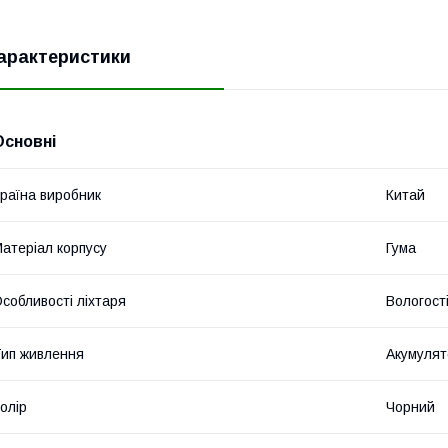
арактеристики
Основні
раїна виробник
Китай
атеріал корпусу
Гума
собливості ліхтаря
Вологост
ип живлення
Акумулят
олір
Чорний