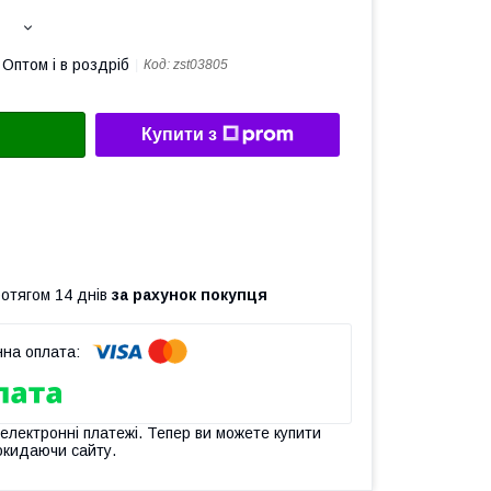
Оптом і в роздріб
Код:
zst03805
Купити з
ротягом 14 днів
за рахунок покупця
 електронні платежі. Тепер ви можете купити
окидаючи сайту.