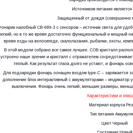
Источником питания является
Защищенный от дождя (совершенно м
Фонарик налобный CB-689-3 с сенсором – источник света для удо
легкий, но в то же время достаточно функциональный и мощный 
время езды на велосипеде, скалолазания, рыбалки, охоты, кемп
В этой модели собрано все самое лучшее. COB кристалл располо
устроено наше зрение и кристалл с отражателем сосредотачивае
теплый. Как результат глаза долго не устают, и фонарь ос
Для подзарядки фонарь оснащен входом type-C – заряжается з
дополнение блок интерактивный с аккумуляторами – индикатор ур
выключения. Фонарь очень легкий, меньшие размеры, меньш
Характеристики и опис
Материал корпуса Ре
Тип питания Аккумул
Цвет Черный
Состояние Новый