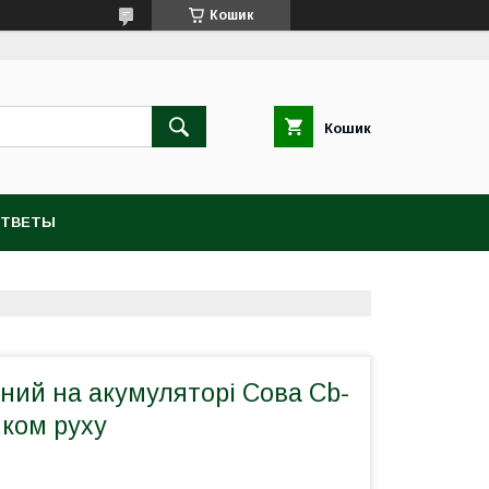
Кошик
Кошик
ОТВЕТЫ
ний на акумуляторі Сова Cb-
иком руху