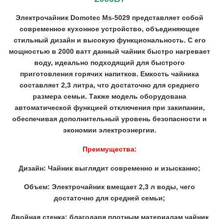
Электрочайник Domotec Ms-5029 представляет собой
современное кухонное устройство, объединяющее
стильный дизайн и высокую функциональность. С его
мощностью в 2000 ватт данный чайник быстро нагревает
воду, идеально подходящий для быстрого
приготовления горячих напитков. Емкость чайника
составляет 2,3 литра, что достаточно для среднего
размера семьи. Также модель оборудована
автоматической функцией отключения при закипании,
обеспечивая дополнительный уровень безопасности и
экономии электроэнергии.
Преимущества:
Дизайн: Чайник выглядит современно и изысканно;
Объем: Электрочайник вмещает 2,3 л воды, чего
достаточно для средней семьи;
Двойная стенка: благодаря плотным материалам чайник