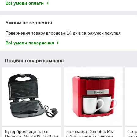
Всі умови оплати
Умови повернення
Повернення товару впродовж 14 днів за рахунок покупця
Всі умови повернення
Подібні товари компанії
Бутербродниця гриль
Кавоварка Domotec Ms-
Потр
Domotec Ms 7709, 1000 Вт
0705 із двома чашками,
воло