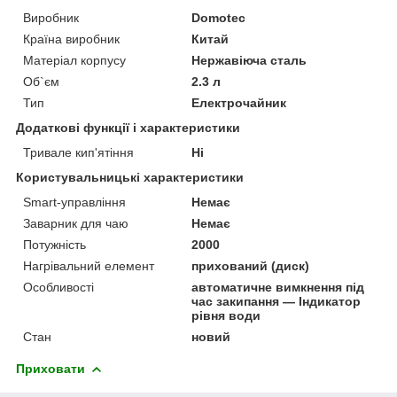
Виробник
Domotec
Країна виробник
Китай
Матеріал корпусу
Нержавіюча сталь
Об`єм
2.3 л
Тип
Електрочайник
Додаткові функції і характеристики
Тривале кип'ятіння
Ні
Користувальницькі характеристики
Smart-управління
Немає
Заварник для чаю
Немає
Потужність
2000
Нагрівальний елемент
прихований (диск)
Особливості
автоматичне вимкнення під
час закипання — Індикатор
рівня води
Стан
новий
Приховати