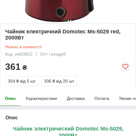
Чайник електричний Domotec Ms-5029 red,
2000Вт
Немає в наявності
Код: zst03822
Опт і роздріб
361
₴
354 ₴
від 5 шт.
336 ₴
від 20 шт.
Опис
Характеристики
Доставка
Оплата
Умови п
Опис
Чайник электрический Domotec Ms-5029,
2000Вт