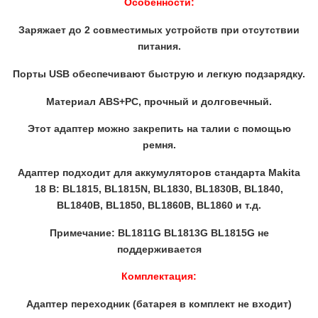
Особенности:
Заряжает до 2 совместимых устройств при отсутствии
питания.
Порты USB обеспечивают быструю и легкую подзарядку.
Материал ABS+PC, прочный и долговечный.
Этот адаптер можно закрепить на талии с помощью
ремня.
Адаптер подходит для аккумуляторов стандарта Makita
18 В: BL1815, BL1815N, BL1830, BL1830B, BL1840,
BL1840B, BL1850, BL1860B, BL1860 и т.д.
Примечание: BL1811G BL1813G BL1815G не
поддерживается
Комплектация:
Адаптер переходник (батарея в комплект не входит)