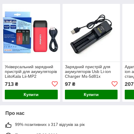
Універсальний зарядний
Зарядний пристрій для
Адап
пристрій для акумуляторів
акумуляторів Usb Li-ion
ion 
LiitoKala Lii-MP2
Charger Ms-5d81x
стан
PowerBank для 18650,
порт
713
97
207
₴
₴
21700 Li-ion акумуляторів
Купити
Купити
Про нас
99% позитивних з 317 відгуків за рік