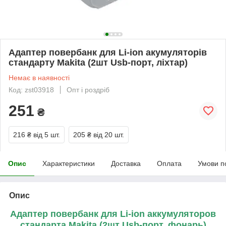
Адаптер повербанк для Li-ion акумуляторів
стандарту Makita (2шт Usb-порт, ліхтар)
Немає в наявності
Код: zst03918
Опт і роздріб
251
₴
216 ₴
від 5 шт.
205 ₴
від 20 шт.
Опис
Характеристики
Доставка
Оплата
Умови п
Опис
Адаптер повербанк для Li-ion аккумуляторов
стандарта Makita (2шт Usb-порт, фонарь)