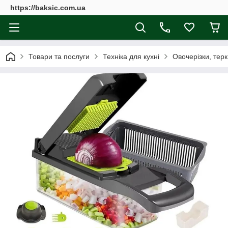
https://baksic.com.ua
Товари та послуги
Техніка для кухні
Овочерізки, терк