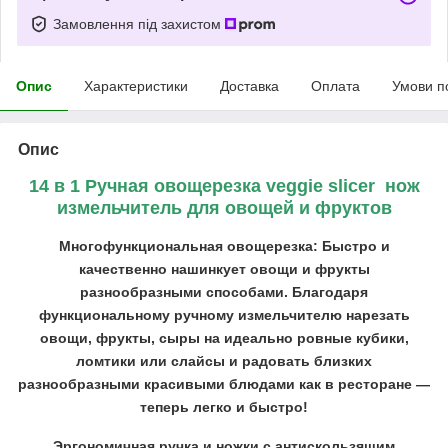
Замовлення під захистом
Опис
Характеристики
Доставка
Оплата
Умови п
Опис
14 в 1 Ручная овощерезка veggie slicer нож
измельчитель для овощей и фруктов
Многофункциональная овощерезка: Быстро и
качественно нашинкует овощи и фрукты
разнообразными способами. Благодаря
функциональному ручному измельчителю нарезать
овощи, фрукты, сыры на идеально ровные кубики,
ломтики или слайсы и радовать близких
разнообразными красивыми блюдами как в ресторане —
теперь легко и быстро!
Эргономичная ручка и ножки с антискользящим