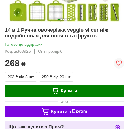
14 в 1 Ручна овочерізка veggie slicer ніж
подрібнювач для овочів та фруктів
Готово до відправки
Код: zst03926
Опт і роздріб
268
₴
263 ₴
від 5 шт.
250 ₴
від 20 шт.
Купити
або
Купити з
Що таке купити з Пром?