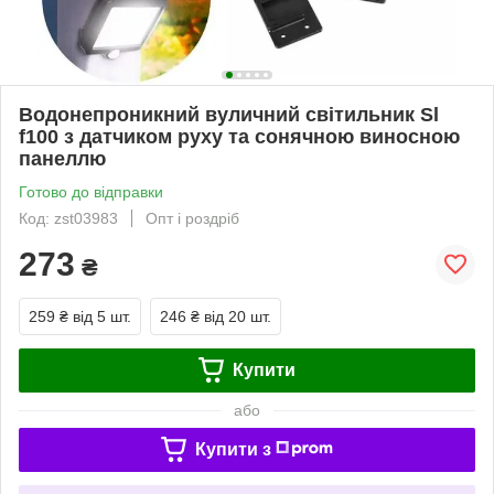
Водонепроникний вуличний світильник Sl
f100 з датчиком руху та сонячною виносною
панеллю
Готово до відправки
Код: zst03983
Опт і роздріб
273
₴
259 ₴
від 5 шт.
246 ₴
від 20 шт.
Купити
або
Купити з