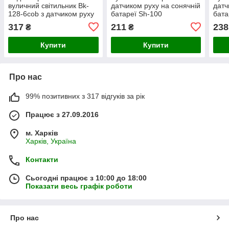
вуличний світильник Bk-
датчиком руху на сонячній
датч
128-6cob з датчиком руху
батареї Sh-100
бата
та сонячною виносною
317
211
238
₴
₴
панеллю та пультом
Купити
Купити
Про нас
99% позитивних з 317 відгуків за рік
Працює з 27.09.2016
м. Харків
Харків, Україна
Контакти
Сьогодні працює з 10:00 до 18:00
Показати весь графік роботи
Про нас