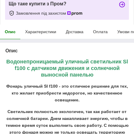
Що таке купити з Пром?
Замовлення під захистом
Опис
Характеристики
Доставка
Оплата
Умови п
Опис
Водонепроницаемый уличный светильник Sl
f100 с датчиком движения и солнечной
выносной панелью
Фонарь уличный Sl f100 - это отличное решение для тех,
кто желает приобрести недорогое, но качественное
освещение.
Светильник полностью экологичен, так как работает от
солнечной батареи. Днем накапливает энергию, чтобы в
темное время суток выполнить свою работу. С помощью
этого фонаря можно не только освещать территорию